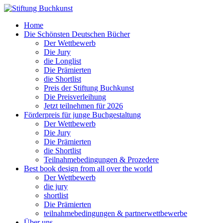
Home
Die Schönsten Deutschen Bücher
Der Wettbewerb
Die Jury
die Longlist
Die Prämierten
die Shortlist
Preis der Stiftung Buchkunst
Die Preisverleihung
Jetzt teilnehmen für 2026
Förderpreis für junge Buchgestaltung
Der Wettbewerb
Die Jury
Die Prämierten
die Shortlist
Teilnahmebedingungen & Prozedere
Best book design from all over the world
Der Wettbewerb
die jury
shortlist
Die Prämierten
teilnahmebedingungen & partnerwettbewerbe
Über uns