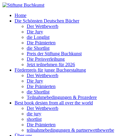
Home
Die Schönsten Deutschen Bücher
Der Wettbewerb
Die Jury
die Longlist
Die Prämierten
die Shortlist
Preis der Stiftung Buchkunst
Die Preisverleihung
Jetzt teilnehmen für 2026
Förderpreis für junge Buchgestaltung
Der Wettbewerb
Die Jury
Die Prämierten
die Shortlist
Teilnahmebedingungen & Prozedere
Best book design from all over the world
Der Wettbewerb
die jury
shortlist
Die Prämierten
teilnahmebedingungen & partnerwettbewerbe
Über uns