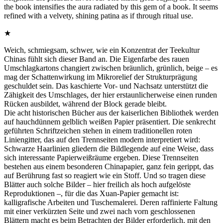
the book intensifies the aura radiated by this gem of a book. It seems
refined with a velvety, shining patina as if through ritual use.
★
Weich, schmiegsam, schwer, wie ein Konzentrat der Teekultur
Chinas fühlt sich dieser Band an. Die Eigenfarbe des rauen
Umschlagkartons changiert zwischen bräunlich, grünlich, beige – es
mag der Schattenwirkung im Mikrorelief der Strukturprägung
geschuldet sein. Das kaschierte Vor- und Nachsatz unterstützt die
Zähigkeit des Umschlages, der hier erstaunlicherweise einen runden
Rücken ausbildet, während der Block gerade bleibt.
Die acht historischen Bücher aus der kaiserlichen Bibliothek werden
auf hauchdünnem gelblich weißen Papier präsentiert. Die senkrecht
geführten Schriftzeichen stehen in einem traditionellen roten
Liniengitter, das auf den Trennseiten modern interpretiert wird:
Schwarze Haarlinien gliedern die Bildlegende auf eine Weise, dass
sich interessante Papierweißräume ergeben. Diese Trennseiten
bestehen aus einem besonderen Chinapapier, ganz fein gerippt, das
auf Berührung fast so reagiert wie ein Stoff. Und so tragen diese
Blätter auch solche Bilder – hier freilich als hoch aufgelöste
Reproduktionen –, für die das Xuan-Papier gemacht ist:
kalligrafische Arbeiten und Tuschemalerei. Deren raffinierte Faltung
mit einer verkürzten Seite und zwei nach vorn geschlossenen
Blättern macht es beim Betrachten der Bilder erforderlich, mit den