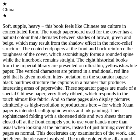
★
China
★
Soft, supple, heavy – this book feels like Chinese tea culture in
concentrated form. The rough paperboard used for the cover has a
natural colour that alternates between shades of brown, green and
beige, which may result from the shadow effect in the micro-relief
structure. The coated endpapers at the front and back reinforce the
toughness of the cover, which astonishingly forms a rounded spine
while the innerbook remains straight. The eight historical books
from the imperial library are presented on ultra-thin, yellowish-white
paper. The vertical characters are printed in a traditional, red line
grid that is given modern inter- pretation on the separator pages:
black hairlines structure the captions in a manner that produces
interesting areas of paperwhite. These separator pages are made of a
special Chinese paper, very finely ribbed, which responds to the
touch almost like fabric. And so these pages also display pictures –
admittedly as high-resolution reproductions here – for which Xuan
paper is intended: calligraphic works and ink painting. Their
sophisticated folding with a shortened side and two sheets that are
closed off at the front compels you to use your hands more than
usual when looking at the pictures, instead of just turning over the
pages as normal. This decelerates any examination of the work, and
heightens the pleasure involved. The matte gold edging all around