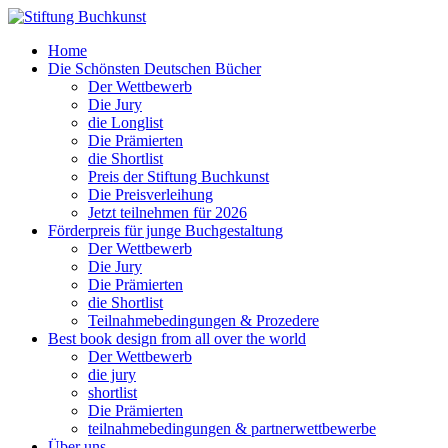
Home
Die Schönsten Deutschen Bücher
Der Wettbewerb
Die Jury
die Longlist
Die Prämierten
die Shortlist
Preis der Stiftung Buchkunst
Die Preisverleihung
Jetzt teilnehmen für 2026
Förderpreis für junge Buchgestaltung
Der Wettbewerb
Die Jury
Die Prämierten
die Shortlist
Teilnahmebedingungen & Prozedere
Best book design from all over the world
Der Wettbewerb
die jury
shortlist
Die Prämierten
teilnahmebedingungen & partnerwettbewerbe
Über uns