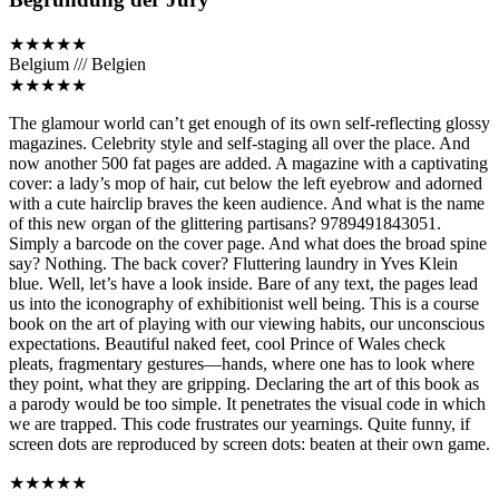
★★★★★
Belgium /// Belgien
★★★★★
The glamour world can’t get enough of its own self-reflecting glossy
magazines. Celebrity style and self-staging all over the place. And
now another 500 fat pages are added. A magazine with a captivating
cover: a lady’s mop of hair, cut below the left eyebrow and adorned
with a cute hairclip braves the keen audience. And what is the name
of this new organ of the glittering partisans? 9789491843051.
Simply a barcode on the cover page. And what does the broad spine
say? Nothing. The back cover? Fluttering laundry in Yves Klein
blue. Well, let’s have a look inside. Bare of any text, the pages lead
us into the iconography of exhibitionist well being. This is a course
book on the art of playing with our viewing habits, our unconscious
expectations. Beautiful naked feet, cool Prince of Wales check
pleats, fragmentary gestures—hands, where one has to look where
they point, what they are gripping. Declaring the art of this book as
a parody would be too simple. It penetrates the visual code in which
we are trapped. This code frustrates our yearnings. Quite funny, if
screen dots are reproduced by screen dots: beaten at their own game.
★★★★★