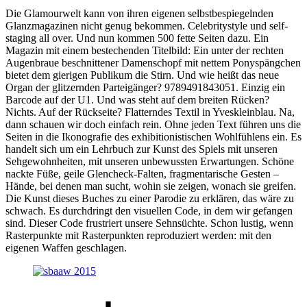
Die Glamourwelt kann von ihren eigenen selbstbespiegelnden
Glanzmagazinen nicht genug bekommen. Celebritystyle und self-
staging all over. Und nun kommen 500 fette Seiten dazu. Ein
Magazin mit einem bestechenden Titelbild: Ein unter der rechten
Augenbraue beschnittener Damenschopf mit nettem Ponyspängchen
bietet dem gierigen Publikum die Stirn. Und wie heißt das neue
Organ der glitzernden Parteigänger? 9789491843051. Einzig ein
Barcode auf der U1. Und was steht auf dem breiten Rücken?
Nichts. Auf der Rückseite? Flatterndes Textil in Yveskleinblau. Na,
dann schauen wir doch einfach rein. Ohne jeden Text führen uns die
Seiten in die Ikonografie des exhibitionistischen Wohlfühlens ein. Es
handelt sich um ein Lehrbuch zur Kunst des Spiels mit unseren
Sehgewohnheiten, mit unseren unbewussten Erwartungen. Schöne
nackte Füße, geile Glencheck-Falten, fragmentarische Gesten –
Hände, bei denen man sucht, wohin sie zeigen, wonach sie greifen.
Die Kunst dieses Buches zu einer Parodie zu erklären, das wäre zu
schwach. Es durchdringt den visuellen Code, in dem wir gefangen
sind. Dieser Code frustriert unsere Sehnsüchte. Schon lustig, wenn
Rasterpunkte mit Rasterpunkten reproduziert werden: mit den
eigenen Waffen geschlagen.