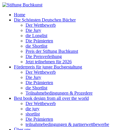
Home
Die Schönsten Deutschen Bücher
Der Wettbewerb
Die Jury
die Longlist
Die Prämierten
die Shortlist
Preis der Stiftung Buchkunst
Die Preisverleihung
Jetzt teilnehmen für 2026
Förderpreis für junge Buchgestaltung
Der Wettbewerb
Die Jury
Die Prämierten
die Shortlist
Teilnahmebedingungen & Prozedere
Best book design from all over the world
Der Wettbewerb
die jury
shortlist
Die Prämierten
teilnahmebedingungen & partnerwettbewerbe
Über uns