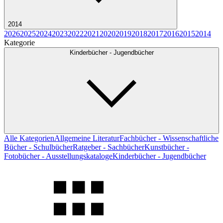
2014
2026
2025
2024
2023
2022
2021
2020
2019
2018
2017
2016
2015
2014
Kategorie
Kinderbücher - Jugendbücher
Alle Kategorien
Allgemeine Literatur
Fachbücher - Wissenschaftliche
Bücher - Schulbücher
Ratgeber - Sachbücher
Kunstbücher -
Fotobücher - Ausstellungskataloge
Kinderbücher - Jugendbücher