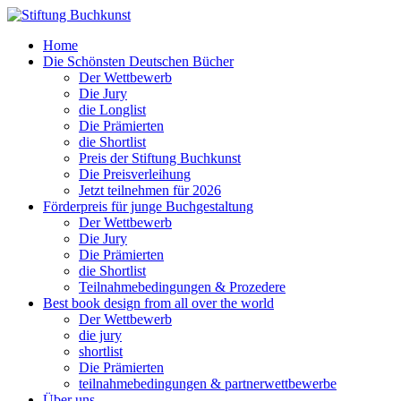
Home
Die Schönsten Deutschen Bücher
Der Wettbewerb
Die Jury
die Longlist
Die Prämierten
die Shortlist
Preis der Stiftung Buchkunst
Die Preisverleihung
Jetzt teilnehmen für 2026
Förderpreis für junge Buchgestaltung
Der Wettbewerb
Die Jury
Die Prämierten
die Shortlist
Teilnahmebedingungen & Prozedere
Best book design from all over the world
Der Wettbewerb
die jury
shortlist
Die Prämierten
teilnahmebedingungen & partnerwettbewerbe
Über uns