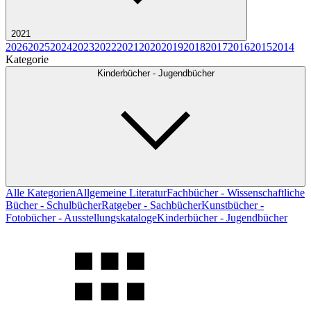
2021
2026
2025
2024
2023
2022
2021
2020
2019
2018
2017
2016
2015
2014
Kategorie
Kinderbücher - Jugendbücher
Alle Kategorien
Allgemeine Literatur
Fachbücher - Wissenschaftliche
Bücher - Schulbücher
Ratgeber - Sachbücher
Kunstbücher -
Fotobücher - Ausstellungskataloge
Kinderbücher - Jugendbücher