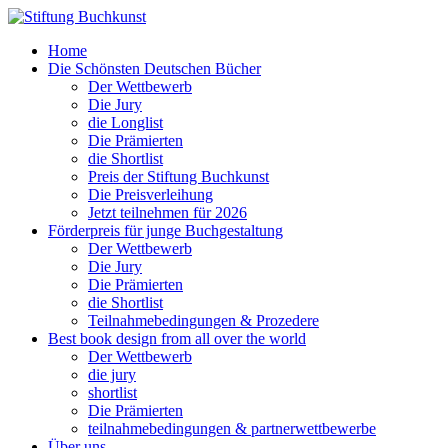
Home
Die Schönsten Deutschen Bücher
Der Wettbewerb
Die Jury
die Longlist
Die Prämierten
die Shortlist
Preis der Stiftung Buchkunst
Die Preisverleihung
Jetzt teilnehmen für 2026
Förderpreis für junge Buchgestaltung
Der Wettbewerb
Die Jury
Die Prämierten
die Shortlist
Teilnahmebedingungen & Prozedere
Best book design from all over the world
Der Wettbewerb
die jury
shortlist
Die Prämierten
teilnahmebedingungen & partnerwettbewerbe
Über uns