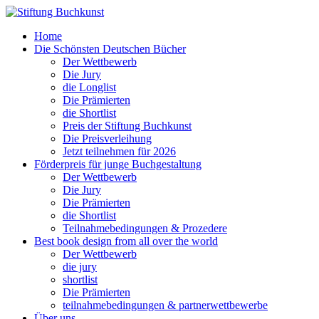
Home
Die Schönsten Deutschen Bücher
Der Wettbewerb
Die Jury
die Longlist
Die Prämierten
die Shortlist
Preis der Stiftung Buchkunst
Die Preisverleihung
Jetzt teilnehmen für 2026
Förderpreis für junge Buchgestaltung
Der Wettbewerb
Die Jury
Die Prämierten
die Shortlist
Teilnahmebedingungen & Prozedere
Best book design from all over the world
Der Wettbewerb
die jury
shortlist
Die Prämierten
teilnahmebedingungen & partnerwettbewerbe
Über uns