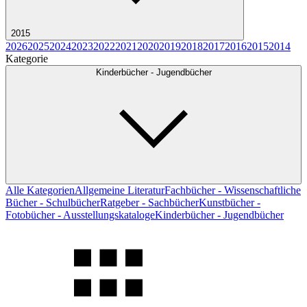
2015
2026
2025
2024
2023
2022
2021
2020
2019
2018
2017
2016
2015
2014
Kategorie
Kinderbücher - Jugendbücher
Alle Kategorien
Allgemeine Literatur
Fachbücher - Wissenschaftliche
Bücher - Schulbücher
Ratgeber - Sachbücher
Kunstbücher -
Fotobücher - Ausstellungskataloge
Kinderbücher - Jugendbücher