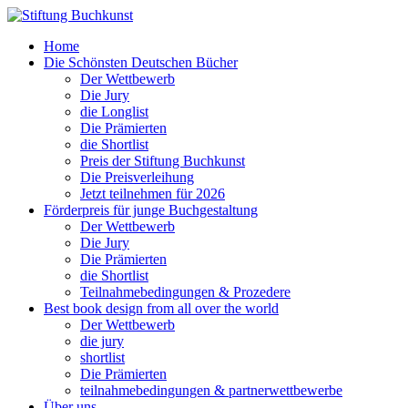
Home
Die Schönsten Deutschen Bücher
Der Wettbewerb
Die Jury
die Longlist
Die Prämierten
die Shortlist
Preis der Stiftung Buchkunst
Die Preisverleihung
Jetzt teilnehmen für 2026
Förderpreis für junge Buchgestaltung
Der Wettbewerb
Die Jury
Die Prämierten
die Shortlist
Teilnahmebedingungen & Prozedere
Best book design from all over the world
Der Wettbewerb
die jury
shortlist
Die Prämierten
teilnahmebedingungen & partnerwettbewerbe
Über uns