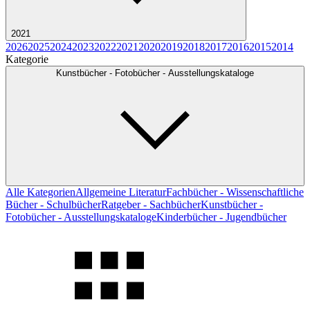
2021
2026
2025
2024
2023
2022
2021
2020
2019
2018
2017
2016
2015
2014
Kategorie
Kunstbücher - Fotobücher - Ausstellungskataloge
Alle Kategorien
Allgemeine Literatur
Fachbücher - Wissenschaftliche
Bücher - Schulbücher
Ratgeber - Sachbücher
Kunstbücher -
Fotobücher - Ausstellungskataloge
Kinderbücher - Jugendbücher