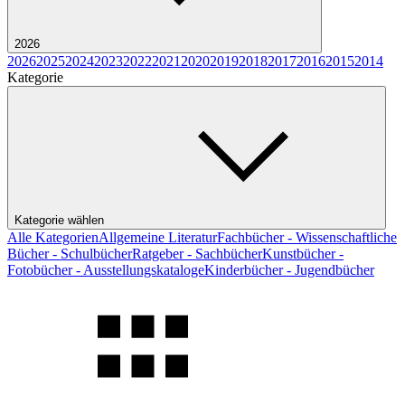
2026
2026
2025
2024
2023
2022
2021
2020
2019
2018
2017
2016
2015
2014
Kategorie
Kategorie wählen
Alle Kategorien
Allgemeine Literatur
Fachbücher - Wissenschaftliche
Bücher - Schulbücher
Ratgeber - Sachbücher
Kunstbücher -
Fotobücher - Ausstellungskataloge
Kinderbücher - Jugendbücher