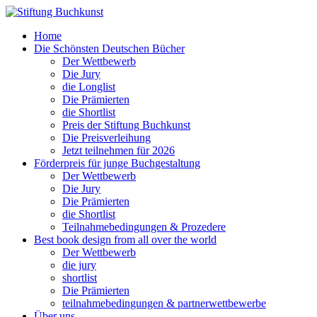
Home
Die Schönsten Deutschen Bücher
Der Wettbewerb
Die Jury
die Longlist
Die Prämierten
die Shortlist
Preis der Stiftung Buchkunst
Die Preisverleihung
Jetzt teilnehmen für 2026
Förderpreis für junge Buchgestaltung
Der Wettbewerb
Die Jury
Die Prämierten
die Shortlist
Teilnahmebedingungen & Prozedere
Best book design from all over the world
Der Wettbewerb
die jury
shortlist
Die Prämierten
teilnahmebedingungen & partnerwettbewerbe
Über uns