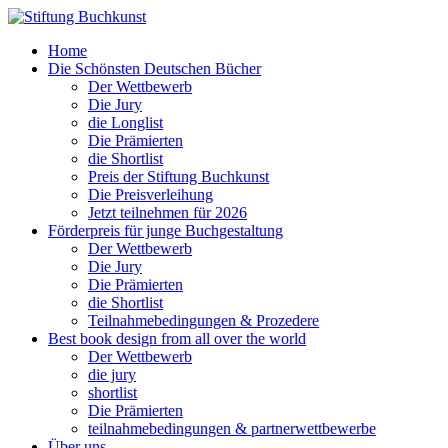
Home
Die Schönsten Deutschen Bücher
Der Wettbewerb
Die Jury
die Longlist
Die Prämierten
die Shortlist
Preis der Stiftung Buchkunst
Die Preisverleihung
Jetzt teilnehmen für 2026
Förderpreis für junge Buchgestaltung
Der Wettbewerb
Die Jury
Die Prämierten
die Shortlist
Teilnahmebedingungen & Prozedere
Best book design from all over the world
Der Wettbewerb
die jury
shortlist
Die Prämierten
teilnahmebedingungen & partnerwettbewerbe
Über uns