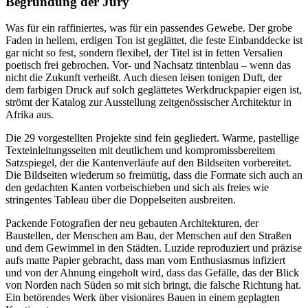
Begründung der Jury
Was für ein raffiniertes, was für ein passendes Gewebe. Der grobe
Faden in hellem, erdigen Ton ist geglättet, die feste Einbanddecke ist
gar nicht so fest, sondern flexibel, der Titel ist in fetten Versalien
poetisch frei gebrochen. Vor- und Nachsatz tintenblau – wenn das
nicht die Zukunft verheißt. Auch diesen leisen tonigen Duft, der
dem farbigen Druck auf solch geglättetes Werkdruckpapier eigen ist,
strömt der Katalog zur Ausstellung zeitgenössischer Architektur in
Afrika aus.
Die 29 vorgestellten Projekte sind fein gegliedert. Warme, pastellige
Texteinleitungsseiten mit deutlichem und kompromissbereitem
Satzspiegel, der die Kantenverläufe auf den Bildseiten vorbereitet.
Die Bildseiten wiederum so freimütig, dass die Formate sich auch an
den gedachten Kanten vorbeischieben und sich als freies wie
stringentes Tableau über die Doppelseiten ausbreiten.
Packende Fotografien der neu gebauten Architekturen, der
Baustellen, der Menschen am Bau, der Menschen auf den Straßen
und dem Gewimmel in den Städten. Luzide reproduziert und präzise
aufs matte Papier gebracht, dass man vom Enthusiasmus infiziert
und von der Ahnung eingeholt wird, dass das Gefälle, das der Blick
von Norden nach Süden so mit sich bringt, die falsche Richtung hat.
Ein betörendes Werk über visionäres Bauen in einem geplagten