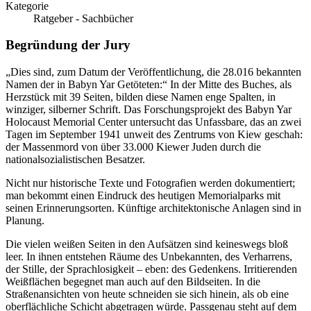
Kategorie
Ratgeber - Sachbücher
Begründung der Jury
„Dies sind, zum Datum der Veröffentlichung, die 28.016 bekannten
Namen der in Babyn Yar Getöteten:“ In der Mitte des Buches, als
Herzstück mit 39 Seiten, bilden diese Namen enge Spalten, in
winziger, silberner Schrift. Das Forschungsprojekt des Babyn Yar
Holocaust Memorial Center untersucht das Unfassbare, das an zwei
Tagen im September 1941 unweit des Zentrums von Kiew geschah:
der Massenmord von über 33.000 Kiewer Juden durch die
nationalsozialistischen Besatzer.
Nicht nur historische Texte und Fotografien werden dokumentiert;
man bekommt einen Eindruck des heutigen Memorialparks mit
seinen Erinnerungsorten. Künftige architektonische Anlagen sind in
Planung.
Die vielen weißen Seiten in den Aufsätzen sind keineswegs bloß
leer. In ihnen entstehen Räume des Unbekannten, des Verharrens,
der Stille, der Sprachlosigkeit – eben: des Gedenkens. Irritierenden
Weißflächen begegnet man auch auf den Bildseiten. In die
Straßenansichten von heute schneiden sie sich hinein, als ob eine
oberflächliche Schicht abgetragen würde. Passgenau steht auf dem