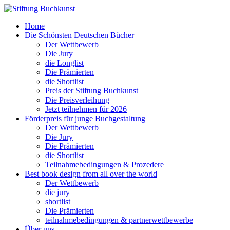
Home
Die Schönsten Deutschen Bücher
Der Wettbewerb
Die Jury
die Longlist
Die Prämierten
die Shortlist
Preis der Stiftung Buchkunst
Die Preisverleihung
Jetzt teilnehmen für 2026
Förderpreis für junge Buchgestaltung
Der Wettbewerb
Die Jury
Die Prämierten
die Shortlist
Teilnahmebedingungen & Prozedere
Best book design from all over the world
Der Wettbewerb
die jury
shortlist
Die Prämierten
teilnahmebedingungen & partnerwettbewerbe
Über uns