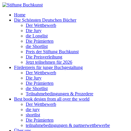
Home
Die Schönsten Deutschen Bücher
Der Wettbewerb
Die Jury
die Longlist
Die Prämierten
die Shortlist
Preis der Stiftung Buchkunst
Die Preisverleihung
Jetzt teilnehmen für 2026
Förderpreis für junge Buchgestaltung
Der Wettbewerb
Die Jury
Die Prämierten
die Shortlist
Teilnahmebedingungen & Prozedere
Best book design from all over the world
Der Wettbewerb
die jury
shortlist
Die Prämierten
teilnahmebedingungen & partnerwettbewerbe
Über uns