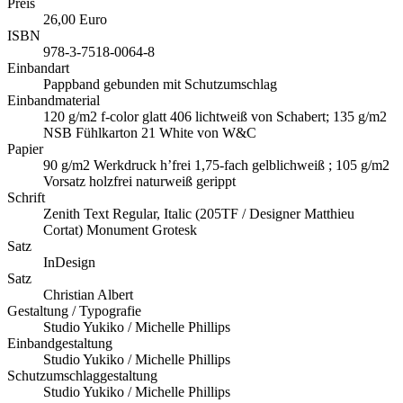
Preis
26,00 Euro
ISBN
978-3-7518-0064-8
Einbandart
Pappband gebunden mit Schutzumschlag
Einbandmaterial
120 g/m2 f-color glatt 406 lichtweiß von Schabert; 135 g/m2
NSB Fühlkarton 21 White von W&C
Papier
90 g/m2 Werkdruck h’frei 1,75-fach gelblichweiß ; 105 g/m2
Vorsatz holzfrei naturweiß gerippt
Schrift
Zenith Text Regular, Italic (205TF / Designer Matthieu
Cortat) Monument Grotesk
Satz
InDesign
Satz
Christian Albert
Gestaltung / Typografie
Studio Yukiko / Michelle Phillips
Einbandgestaltung
Studio Yukiko / Michelle Phillips
Schutzumschlaggestaltung
Studio Yukiko / Michelle Phillips