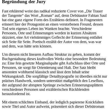
Begründung der Jury
Fast erklärend weist das radikal reduzierte Cover von „Die Trauer
der Tangente“ das Wort „Roman“ auf, denn Debütautor Fabian Saul
hat eine ganz eigene Form des Erzählens definiert. In Fragmenten
erinnert hier der Protagonist an einen verstorbenen Freund, dessen
Tod sein eigenes Leben ins Wanken brachte. Verschiedene
Personen, Orte und Erinnerungen werden in kurzen Absätzen
skizziert, eine Art vielstimmiges Geflecht der Erinnerung entfaltet
sich Seite für Seite. Poetisch erzählt der Autor von dem, was war
und dem, was hätte sein können.
Um diesem nicht linearen Aufbau Struktur zu geben, kommt der
Buchgestaltung dieses kraftvollen Werks eine besondere Bedeutung
zu: Eine fein gesetzte Marginalspalte gibt Aufschluss über Orte und
Personen, sie sorgt für Orientierung und Halt. Der Satz bleibt
ansonsten wohltuend klassisch und lässt dem Inhalt seine
Wirkungskraft. Die sorgfältige Detailtypografie ist überdies nicht nur
präzises Handwerk, sondern unterstützt maßgeblich den Lesefluss,
der aufgrund der abrupten Sprünge zwischen Erinnerungssplittern
verschiedener Personen und erzählerischen Rückblenden
herausfordernd ist.
Mit einem schlichten Einband, der lediglich papierene Knickfalten
sowie Titel und Autor aufweist, präsentiert sich dieser Debütroman