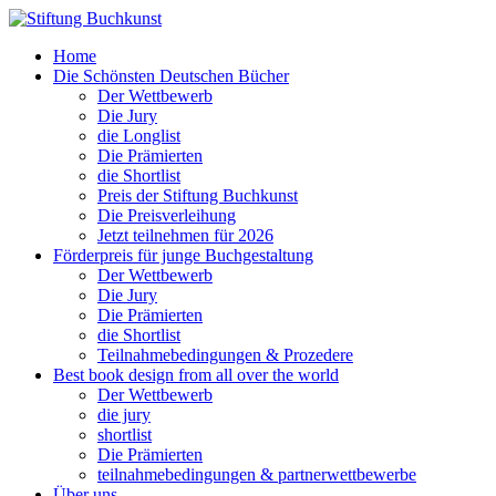
Home
Die Schönsten Deutschen Bücher
Der Wettbewerb
Die Jury
die Longlist
Die Prämierten
die Shortlist
Preis der Stiftung Buchkunst
Die Preisverleihung
Jetzt teilnehmen für 2026
Förderpreis für junge Buchgestaltung
Der Wettbewerb
Die Jury
Die Prämierten
die Shortlist
Teilnahmebedingungen & Prozedere
Best book design from all over the world
Der Wettbewerb
die jury
shortlist
Die Prämierten
teilnahmebedingungen & partnerwettbewerbe
Über uns