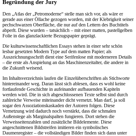
Begründung der Jury
Den „Atlas der „Petromoderne“ stelle man sich vor, als wäre er
gerade aus einer Öllache gezogen worden, mit der Klebrigkeit seiner
pechschwarzen Oberfläche, die nur auf den Lettern des Buchtitels
abperlt. Diese wurden – tatsächlich – mit einer matten, pastellgelben
Folie in das glanzlackierte Bezugspapier geprägt.
Die kulturwissenschaftlichen Essays stehen in einer sehr schön
lesbar gesetzten Modern Type auf dem matten Papier; als
Auszeichnungsschrift dient eine Serifenlose mit moderneren Details
– die erste als Anspielung an das Maschinenzeitalter, die andere in
die Zukunft weisend.
Im Inhaltsverzeichnis laufen die Einzelüberschriften als Stichworte
hintereinander weg. Daran lässt sich ablesen, dass es wohl keine
fortlaufende Geschichte in aufeinander aufbauenden Kapiteln
werden wird. Die in sich abgeschlossenen Texte selbst sind durch
zahlreiche Verweise miteinander dicht vernetzt. Man darf, ja soll
sogar den Assoziationskaskaden der Autoren folgen. Diese
Vernetzung wird dadurch noch verstärkt, dass die schmalen
Außenstege als Marginalspalten fungieren. Dort stehen die
Verweisseitenzahlen und zusätzliche Bildelemente. Diese
angeschnittenen Bildstreifen imitieren ein symbolisches
Daumenregister – die vollständigen Bilder finden sich dann unter