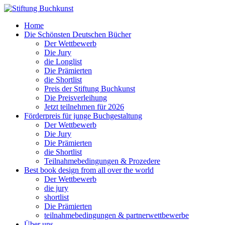
Home
Die Schönsten Deutschen Bücher
Der Wettbewerb
Die Jury
die Longlist
Die Prämierten
die Shortlist
Preis der Stiftung Buchkunst
Die Preisverleihung
Jetzt teilnehmen für 2026
Förderpreis für junge Buchgestaltung
Der Wettbewerb
Die Jury
Die Prämierten
die Shortlist
Teilnahmebedingungen & Prozedere
Best book design from all over the world
Der Wettbewerb
die jury
shortlist
Die Prämierten
teilnahmebedingungen & partnerwettbewerbe
Über uns