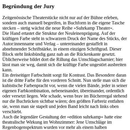
Begründung der Jury
Zeitgenössische Theaterstücke nicht nur auf der Bühne erleben,
sondern auch manuell begreifen, in Buchform in die eigene Tasche
stecken – stetig wächst die neue Reihe »Suhrkamp Theater«.
Die Hand ertastet die Struktur der Neuleinenprägung. Auf der
kräftigen Farbe steht in schwarzem Druck der Name des Stücks, der
Autor:innenname und Verlag – untereinander gestaffelt in
abnehmender Schriftstärke, in einem einzigen Schriftgrad. Dieser
Block steht linksbündig ganz nah an die Rückenkante gesetzt.
Üblicherweise bildet dort die Rillung das Umschlagscharnier; hier
lässt man sie weg, damit sich die kräftige Farbe ungestört ausbreiten
kann.
Ein dreiseitiger Farbschnitt sorgt für Kontrast. Das Besondere daran
ist die dritte Farbe für den vorderen Schnitt. Nun stelle man sich die
kubistische Farbenpracht vor, wenn die vielen Bände, jeder in seiner
eigenen Farbkombination, nebeneinander, übereinander, ordentlich
oder versetzt liegen. Wie schade, wenn brav im Bücherregal stehend
nur die Buchrücken sichtbar wären; den größten Farbreiz entfalten
sie, wenn man sie stapelt und jeden Band leicht nach links oben
verschiebt.
Auch die legendäre Gestaltung der »edition suhrkamp« hatte eine
theatralische Wirkung im Wohnzimmer: Jene Umschläge im
Regenbogenspektrum wurden vor mehr als einem halben