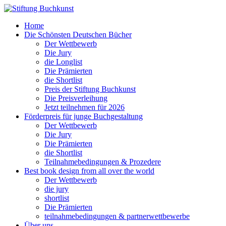
Home
Die Schönsten Deutschen Bücher
Der Wettbewerb
Die Jury
die Longlist
Die Prämierten
die Shortlist
Preis der Stiftung Buchkunst
Die Preisverleihung
Jetzt teilnehmen für 2026
Förderpreis für junge Buchgestaltung
Der Wettbewerb
Die Jury
Die Prämierten
die Shortlist
Teilnahmebedingungen & Prozedere
Best book design from all over the world
Der Wettbewerb
die jury
shortlist
Die Prämierten
teilnahmebedingungen & partnerwettbewerbe
Über uns