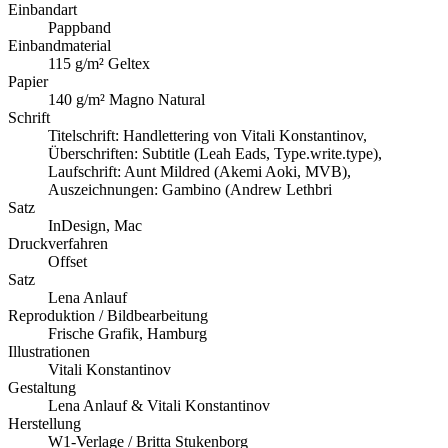
Einbandart
Pappband
Einbandmaterial
115 g/m² Geltex
Papier
140 g/m² Magno Natural
Schrift
Titelschrift: Handlettering von Vitali Konstantinov,
Überschriften: Subtitle (Leah Eads, Type.write.type),
Laufschrift: Aunt Mildred (Akemi Aoki, MVB),
Auszeichnungen: Gambino (Andrew Lethbri
Satz
InDesign, Mac
Druckverfahren
Offset
Satz
Lena Anlauf
Reproduktion / Bildbearbeitung
Frische Grafik, Hamburg
Illustrationen
Vitali Konstantinov
Gestaltung
Lena Anlauf & Vitali Konstantinov
Herstellung
W1-Verlage / Britta Stukenborg