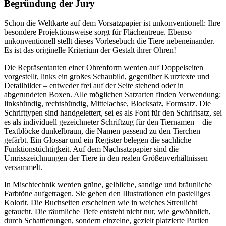
Begründung der Jury
Schon die Weltkarte auf dem Vorsatzpapier ist unkonventionell: Ihre
besondere Projektionsweise sorgt für Flächentreue. Ebenso
unkonventionell stellt dieses Vorlesebuch die Tiere nebeneinander.
Es ist das originelle Kriterium der Gestalt ihrer Ohren!
Die Repräsentanten einer Ohrenform werden auf Doppelseiten
vorgestellt, links ein großes Schaubild, gegenüber Kurztexte und
Detailbilder – entweder frei auf der Seite stehend oder in
abgerundeten Boxen. Alle möglichen Satzarten finden Verwendung:
linksbündig, rechtsbündig, Mittelachse, Blocksatz, Formsatz. Die
Schrifttypen sind handgelettert, sei es als Font für den Schriftsatz, sei
es als individuell gezeichneter Schriftzug für den Tiernamen – die
Textblöcke dunkelbraun, die Namen passend zu den Tierchen
gefärbt. Ein Glossar und ein Register belegen die sachliche
Funktionstüchtigkeit. Auf dem Nachsatzpapier sind die
Umrisszeichnungen der Tiere in den realen Größenverhältnissen
versammelt.
In Mischtechnik werden grüne, gelbliche, sandige und bräunliche
Farbtöne aufgetragen. Sie geben den Illustrationen ein pastelliges
Kolorit. Die Buchseiten erscheinen wie in weiches Streulicht
getaucht. Die räumliche Tiefe entsteht nicht nur, wie gewöhnlich,
durch Schattierungen, sondern einzelne, gezielt platzierte Partien