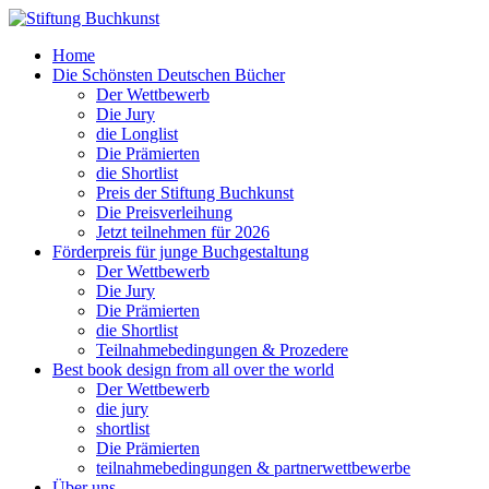
Home
Die Schönsten Deutschen Bücher
Der Wettbewerb
Die Jury
die Longlist
Die Prämierten
die Shortlist
Preis der Stiftung Buchkunst
Die Preisverleihung
Jetzt teilnehmen für 2026
Förderpreis für junge Buchgestaltung
Der Wettbewerb
Die Jury
Die Prämierten
die Shortlist
Teilnahmebedingungen & Prozedere
Best book design from all over the world
Der Wettbewerb
die jury
shortlist
Die Prämierten
teilnahmebedingungen & partnerwettbewerbe
Über uns