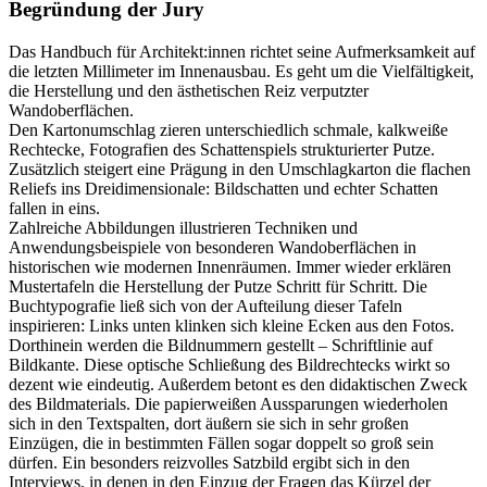
Begründung der Jury
Das Handbuch für Architekt:innen richtet seine Aufmerksamkeit auf
die letzten Millimeter im Innenausbau. Es geht um die Vielfältigkeit,
die Herstellung und den ästhetischen Reiz verputzter
Wandoberflächen.
Den Kartonumschlag zieren unterschiedlich schmale, kalkweiße
Rechtecke, Fotografien des Schattenspiels strukturierter Putze.
Zusätzlich steigert eine Prägung in den Umschlagkarton die flachen
Reliefs ins Dreidimensionale: Bildschatten und echter Schatten
fallen in eins.
Zahlreiche Abbildungen illustrieren Techniken und
Anwendungsbeispiele von besonderen Wandoberflächen in
historischen wie modernen Innenräumen. Immer wieder erklären
Mustertafeln die Herstellung der Putze Schritt für Schritt. Die
Buchtypografie ließ sich von der Aufteilung dieser Tafeln
inspirieren: Links unten klinken sich kleine Ecken aus den Fotos.
Dorthinein werden die Bildnummern gestellt – Schriftlinie auf
Bildkante. Diese optische Schließung des Bildrechtecks wirkt so
dezent wie eindeutig. Außerdem betont es den didaktischen Zweck
des Bildmaterials. Die papierweißen Aussparungen wiederholen
sich in den Textspalten, dort äußern sie sich in sehr großen
Einzügen, die in bestimmten Fällen sogar doppelt so groß sein
dürfen. Ein besonders reizvolles Satzbild ergibt sich in den
Interviews, in denen in den Einzug der Fragen das Kürzel der