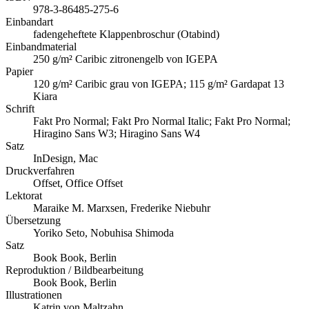
978-3-86485-275-6
Einbandart
fadengeheftete Klappenbroschur (Otabind)
Einbandmaterial
250 g/m² Caribic zitronengelb von IGEPA
Papier
120 g/m² Caribic grau von IGEPA; 115 g/m² Gardapat 13
Kiara
Schrift
Fakt Pro Normal; Fakt Pro Normal Italic; Fakt Pro Normal;
Hiragino Sans W3; Hiragino Sans W4
Satz
InDesign, Mac
Druckverfahren
Offset, Office Offset
Lektorat
Maraike M. Marxsen, Frederike Niebuhr
Übersetzung
Yoriko Seto, Nobuhisa Shimoda
Satz
Book Book, Berlin
Reproduktion / Bildbearbeitung
Book Book, Berlin
Illustrationen
Katrin von Maltzahn