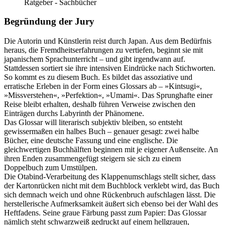
Ratgeber - Sachbücher
Begründung der Jury
Die Autorin und Künstlerin reist durch Japan. Aus dem Bedürfnis
heraus, die Fremdheitserfahrungen zu vertiefen, beginnt sie mit
japanischem Sprachunterricht – und gibt irgendwann auf.
Stattdessen sortiert sie ihre intensiven Eindrücke nach Stichworten.
So kommt es zu diesem Buch. Es bildet das assoziative und
erratische Erleben in der Form eines Glossars ab – »Kintsugi«,
»Missverstehen«, »Perfektion«, »Umami«. Das Sprunghafte einer
Reise bleibt erhalten, deshalb führen Verweise zwischen den
Einträgen durchs Labyrinth der Phänomene.
Das Glossar will literarisch subjektiv bleiben, so entsteht
gewissermaßen ein halbes Buch – genauer gesagt: zwei halbe
Bücher, eine deutsche Fassung und eine englische. Die
gleichwertigen Buchhälften beginnen mit je eigener Außenseite. An
ihren Enden zusammengefügt steigern sie sich zu einem
Doppelbuch zum Umstülpen.
Die Otabind-Verarbeitung des Klappenumschlags stellt sicher, dass
der Kartonrücken nicht mit dem Buchblock verklebt wird, das Buch
sich demnach weich und ohne Rückenbruch aufschlagen lässt. Die
herstellerische Aufmerksamkeit äußert sich ebenso bei der Wahl des
Heftfadens. Seine graue Färbung passt zum Papier: Das Glossar
nämlich steht schwarzweiß gedruckt auf einem hellgrauen,