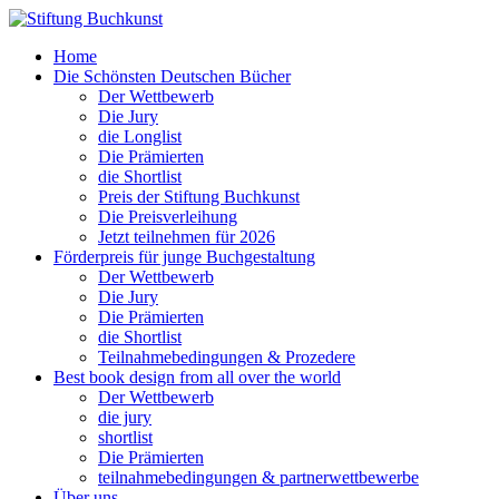
Home
Die Schönsten Deutschen Bücher
Der Wettbewerb
Die Jury
die Longlist
Die Prämierten
die Shortlist
Preis der Stiftung Buchkunst
Die Preisverleihung
Jetzt teilnehmen für 2026
Förderpreis für junge Buchgestaltung
Der Wettbewerb
Die Jury
Die Prämierten
die Shortlist
Teilnahmebedingungen & Prozedere
Best book design from all over the world
Der Wettbewerb
die jury
shortlist
Die Prämierten
teilnahmebedingungen & partnerwettbewerbe
Über uns