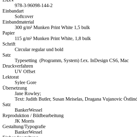
978-3-96098-144-2
Einbandart
Softcover
Einbandmaterial
300 g/m² Munken Print White 1,5 bulk
Papier
115 g/m² Munken Print White, 1,8 bulk
Schrift
Circular regular und bold
Satz
Typesetting (Programm, System) f.ex. InDesign CS6, Mac
Druckverfahren
UV Offset
Lektorat
Sylee Gore
Übersetzung
Jane Rowley;
Text: Judith Butler, Susan Meiselas, Dragana Vujanovic Östlin
Satz
BankerWessel
Reproduktion / Bildbearbeitung
JK Morris
Gestaltung/Typografie
BankerWessel