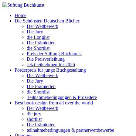
Home
Die Schönsten Deutschen Bücher
Der Wettbewerb
Die Jury
die Longlist
Die Prämierten
die Shortlist
Preis der Stiftung Buchkunst
Die Preisverleihung
Jetzt teilnehmen für 2026
Förderpreis für junge Buchgestaltung
Der Wettbewerb
Die Jury
Die Prämierten
die Shortlist
Teilnahmebedingungen & Prozedere
Best book design from all over the world
Der Wettbewerb
die jury
shortlist
Die Prämierten
teilnahmebedingungen & partnerwettbewerbe
Über uns