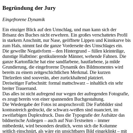
Begründung der Jury
Eingefrorene Dynamik
Ein einziger Blick auf den Umschlag, und man kann sich der
Brisanz des Buches nicht erwehren. Ein großes verschattetes Profil
in starkem Anschnitt, nur Nase, geöffnete Lippen und Kinnkurve bis
zum Hals, nimmt fast die ganze Vorderseite des Umschlages ein.
Die gewellte Negativform – den Hintergrund – füllen kleinteilige,
dunstige Halbtöne: gestikulierende Männer, wehende Fahnen. Die
ganze Kartonfläche hat eine sandfarbene, hautfarbene, ja milde
Grundierung, die eingefrorene Dynamik des Bildmomentes wird
bereits zu einem zeitgeschichtlichen Merkmal. Die kurzen
Titelzeilen sind souverän, aber zurückhaltend platziert.
Dreiseitiger Farbschnitt: formal mattschwarz – inhaltlich ein sehr
breiter Trauerrand.
Das alles ist nicht aufregend nur wegen der aufregenden Fotografie,
es zeugt bereits von einer spannenden Buchgestaltung.
Die Wiedergabe der Fotos ist anspruchsvoll: Die Farbbilder sind
kontrastreich gedruckt, die schwarz-weißen sind nuanciert, im
zweifarbigen Duplexdruck. Dass die Typografie der Aufsätze das
bildnerische Anliegen – auch auf Nur-Textseiten – immer
mitbedenkt, wird besonders deutlich, wenn sich die Kolumne
seitlich einschnürt, als wäre ein unsichtbares Bild eingeklinkt – mit