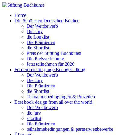
Home
Die Schönsten Deutschen Bücher
Der Wettbewerb
Die Jury
die Longlist
Die Prämierten
die Shortlist
Preis der Stiftung Buchkunst
Die Preisverleihung
Jetzt teilnehmen für 2026
Förderpreis für junge Buchgestaltung
Der Wettbewerb
Die Jury
Die Prämierten
die Shortlist
Teilnahmebedingungen & Prozedere
Best book design from all over the world
Der Wettbewerb
die jury
shortlist
Die Prämierten
teilnahmebedingungen & partnerwettbewerbe
Über uns