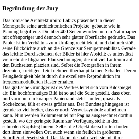
Begründung der Jury
Das römische Architekturbüro Labics präsentiert in dieser
Monografie seine architektonischen Projekte, gebaute wie in
Planung begriffene. Die über 400 Seiten wurden auf ein Naturpapier
mit offenporiger und dennoch sehr glatter Oberfläche gedruckt. Das
Papier ist im Verhältnis zum Umfang recht leicht, und dadurch stößt
seine Blickdichte auch an die Grenze zur Semipermeabilität. Gerade
das leichte Durchscheinen der Bilder ist hier Absicht; es unterstützt
vielmehr die filigranen Planzeichnungen, die mit viel Luftraum auf
den Buchseiten platziert sind. Selbst die Fotografien in ihrem
dezenten, kreidigen Teint nehmen überhaupt keinen Schaden. Deren
Feingliedrigkeit bleibt durch die exzellente Reproduktion im
frequenzmodulierten Raster erhalten.
Das grafische Grundgerüst des Werkes leitet sich vom Bildspiegel
ab: Ein hochformatiges Bild ist so auf die Seite gestellt, dass oben
und vorn nur ein knapper Papierrand steht – unten, quasi als
Sockelzone, fällt er etwas größer aus. Der Bundsteg hingegen ist
gerade so viel breiter, dass er noch Verweissymbole aufnehmen
kann. Nun werden Kolumnentitel mit Pagina ausgerechnet dorthin
gestellt, wo der geringste Raum zur Verfügung steht: in den
schmalen Kopfsteg hinein. Selbst die Objektüberschriften finden
dort ihren sinnvollen Ort, auch wenn sie freilich in größerem
Schriftgrad gesetzt sind. Das klappt deshalb, weil sie mit ihrer