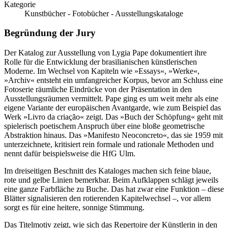
Kategorie
Kunstbücher - Fotobücher - Ausstellungskataloge
Begründung der Jury
Der Katalog zur Ausstellung von Lygia Pape dokumentiert ihre
Rolle für die Entwicklung der brasilianischen künstlerischen
Moderne. Im Wechsel von Kapiteln wie »Essays«, »Werke«,
»Archiv« entsteht ein umfangreicher Korpus, bevor am Schluss eine
Fotoserie räumliche Eindrücke von der Präsentation in den
Ausstellungsräumen vermittelt. Pape ging es um weit mehr als eine
eigene Variante der europäischen Avantgarde, wie zum Beispiel das
Werk »Livro da criação« zeigt. Das »Buch der Schöpfung« geht mit
spielerisch poetischem Anspruch über eine bloße geometrische
Abstraktion hinaus. Das »Manifesto Neoconcreto«, das sie 1959 mit
unterzeichnete, kritisiert rein formale und rationale Methoden und
nennt dafür beispielsweise die HfG Ulm.
Im dreiseitigen Beschnitt des Kataloges machen sich feine blaue,
rote und gelbe Linien bemerkbar. Beim Aufklappen schlägt jeweils
eine ganze Farbfläche zu Buche. Das hat zwar eine Funktion – diese
Blätter signalisieren den rotierenden Kapitelwechsel –, vor allem
sorgt es für eine heitere, sonnige Stimmung.
Das Titelmotiv zeigt, wie sich das Repertoire der Künstlerin in den