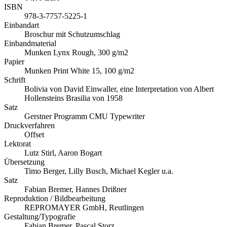
ISBN
978-3-7757-5225-1
Einbandart
Broschur mit Schutzumschlag
Einbandmaterial
Munken Lynx Rough, 300 g/m2
Papier
Munken Print White 15, 100 g/m2
Schrift
Bolivia von David Einwaller, eine Interpretation von Albert
Hollensteins Brasilia von 1958
Satz
Gerstner Programm CMU Typewriter
Druckverfahren
Offset
Lektorat
Lutz Stirl, Aaron Bogart
Übersetzung
Timo Berger, Lilly Busch, Michael Kegler u.a.
Satz
Fabian Bremer, Hannes Drißner
Reproduktion / Bildbearbeitung
REPROMAYER GmbH, Reutlingen
Gestaltung/Typografie
Fabian Bremer, Pascal Storz