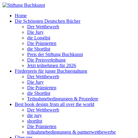
Home
Die Schönsten Deutschen Bücher
Der Wettbewerb
Die Jury
die Longlist
Die Prämierten
die Shortlist
Preis der Stiftung Buchkunst
Die Preisverleihung
Jetzt teilnehmen für 2026
Förderpreis für junge Buchgestaltung
Der Wettbewerb
Die Jury
Die Prämierten
die Shortlist
Teilnahmebedingungen & Prozedere
Best book design from all over the world
Der Wettbewerb
die jury
shortlist
Die Prämierten
teilnahmebedingungen & partnerwettbewerbe
Über uns