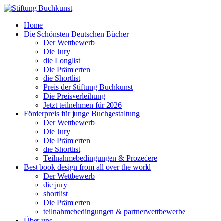
Home
Die Schönsten Deutschen Bücher
Der Wettbewerb
Die Jury
die Longlist
Die Prämierten
die Shortlist
Preis der Stiftung Buchkunst
Die Preisverleihung
Jetzt teilnehmen für 2026
Förderpreis für junge Buchgestaltung
Der Wettbewerb
Die Jury
Die Prämierten
die Shortlist
Teilnahmebedingungen & Prozedere
Best book design from all over the world
Der Wettbewerb
die jury
shortlist
Die Prämierten
teilnahmebedingungen & partnerwettbewerbe
Über uns