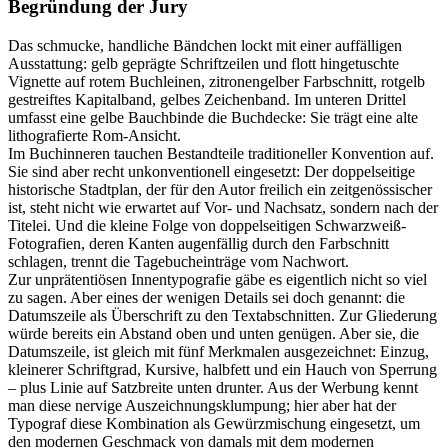
Begründung der Jury
Das schmucke, handliche Bändchen lockt mit einer auffälligen
Ausstattung: gelb geprägte Schriftzeilen und flott hingetuschte
Vignette auf rotem Buchleinen, zitronengelber Farbschnitt, rotgelb
gestreiftes Kapitalband, gelbes Zeichenband. Im unteren Drittel
umfasst eine gelbe Bauchbinde die Buchdecke: Sie trägt eine alte
lithografierte Rom-Ansicht.
Im Buchinneren tauchen Bestandteile traditioneller Konvention auf.
Sie sind aber recht unkonventionell eingesetzt: Der doppelseitige
historische Stadtplan, der für den Autor freilich ein zeitgenössischer
ist, steht nicht wie erwartet auf Vor- und Nachsatz, sondern nach der
Titelei. Und die kleine Folge von doppelseitigen Schwarzweiß-
Fotografien, deren Kanten augenfällig durch den Farbschnitt
schlagen, trennt die Tagebucheinträge vom Nachwort.
Zur unprätentiösen Innentypografie gäbe es eigentlich nicht so viel
zu sagen. Aber eines der wenigen Details sei doch genannt: die
Datumszeile als Überschrift zu den Textabschnitten. Zur Gliederung
würde bereits ein Abstand oben und unten genügen. Aber sie, die
Datumszeile, ist gleich mit fünf Merkmalen ausgezeichnet: Einzug,
kleinerer Schriftgrad, Kursive, halbfett und ein Hauch von Sperrung
– plus Linie auf Satzbreite unten drunter. Aus der Werbung kennt
man diese nervige Auszeichnungsklumpung; hier aber hat der
Typograf diese Kombination als Gewürzmischung eingesetzt, um
den modernen Geschmack von damals mit dem modernen