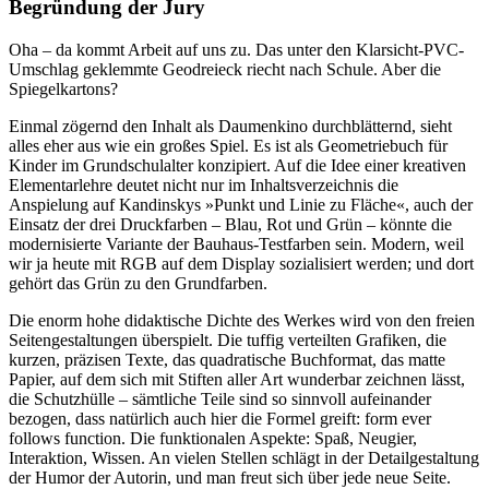
Begründung der Jury
Oha – da kommt Arbeit auf uns zu. Das unter den Klarsicht-PVC-
Umschlag geklemmte Geodreieck riecht nach Schule. Aber die
Spiegelkartons?
Einmal zögernd den Inhalt als Daumenkino durchblätternd, sieht
alles eher aus wie ein großes Spiel. Es ist als Geometriebuch für
Kinder im Grundschulalter konzipiert. Auf die Idee einer kreativen
Elementarlehre deutet nicht nur im Inhaltsverzeichnis die
Anspielung auf Kandinskys »Punkt und Linie zu Fläche«, auch der
Einsatz der drei Druckfarben – Blau, Rot und Grün – könnte die
modernisierte Variante der Bauhaus-Testfarben sein. Modern, weil
wir ja heute mit RGB auf dem Display sozialisiert werden; und dort
gehört das Grün zu den Grundfarben.
Die enorm hohe didaktische Dichte des Werkes wird von den freien
Seitengestaltungen überspielt. Die tuffig verteilten Grafiken, die
kurzen, präzisen Texte, das quadratische Buchformat, das matte
Papier, auf dem sich mit Stiften aller Art wunderbar zeichnen lässt,
die Schutzhülle – sämtliche Teile sind so sinnvoll aufeinander
bezogen, dass natürlich auch hier die Formel greift: form ever
follows function. Die funktionalen Aspekte: Spaß, Neugier,
Interaktion, Wissen. An vielen Stellen schlägt in der Detailgestaltung
der Humor der Autorin, und man freut sich über jede neue Seite.