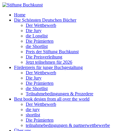
Home
Die Schönsten Deutschen Bücher
Der Wettbewerb
Die Jury
die Longlist
Die Prämierten
die Shortlist
Preis der Stiftung Buchkunst
Die Preisverleihung
Jetzt teilnehmen für 2026
Förderpreis für junge Buchgestaltung
Der Wettbewerb
Die Jury
Die Prämierten
die Shortlist
Teilnahmebedingungen & Prozedere
Best book design from all over the world
Der Wettbewerb
die jury
shortlist
Die Prämierten
teilnahmebedingungen & partnerwettbewerbe
Über uns