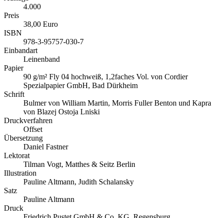
4.000
Preis
38,00 Euro
ISBN
978-3-95757-030-7
Einbandart
Leinenband
Papier
90 g/m² Fly 04 hochweiß, 1,2faches Vol. von Cordier
Spezialpapier GmbH, Bad Dürkheim
Schrift
Bulmer von William Martin, Morris Fuller Benton und Kapra
von Blazej Ostoja Lniski
Druckverfahren
Offset
Übersetzung
Daniel Fastner
Lektorat
Tilman Vogt, Matthes & Seitz Berlin
Illustration
Pauline Altmann, Judith Schalansky
Satz
Pauline Altmann
Druck
Friedrich Pustet GmbH & Co. KG, Regensburg