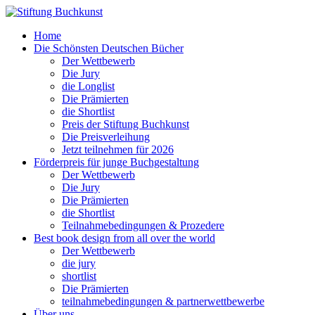
Home
Die Schönsten Deutschen Bücher
Der Wettbewerb
Die Jury
die Longlist
Die Prämierten
die Shortlist
Preis der Stiftung Buchkunst
Die Preisverleihung
Jetzt teilnehmen für 2026
Förderpreis für junge Buchgestaltung
Der Wettbewerb
Die Jury
Die Prämierten
die Shortlist
Teilnahmebedingungen & Prozedere
Best book design from all over the world
Der Wettbewerb
die jury
shortlist
Die Prämierten
teilnahmebedingungen & partnerwettbewerbe
Über uns