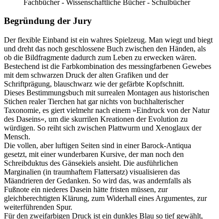
Fachbücher - Wissenschaftliche Bücher - Schulbücher
Begründung der Jury
Der flexible Einband ist ein wahres Spielzeug. Man wiegt und biegt
und dreht das noch geschlossene Buch zwischen den Händen, als
ob die Bildfragmente dadurch zum Leben zu erwecken wären.
Bestechend ist die Farbkombination des messingfarbenen Gewebes
mit dem schwarzen Druck der alten Grafiken und der
Schriftprägung, blauschwarz wie der gefärbte Kopfschnitt.
Dieses Bestimmungsbuch mit surrealen Montagen aus historischen
Stichen realer Tierchen hat gar nichts von buchhalterischer
Taxonomie, es giert vielmehr nach einem »Eindruck von der Natur
des Daseins«, um die skurrilen Kreationen der Evolution zu
würdigen. So reiht sich zwischen Plattwurm und Xenoglaux der
Mensch.
Die vollen, aber luftigen Seiten sind in einer Barock-Antiqua
gesetzt, mit einer wunderbaren Kursive, der man noch den
Schreibduktus des Gänsekiels ansieht. Die ausführlichen
Marginalien (in traumhaftem Flattersatz) visualisieren das
Mäandrieren der Gedanken. So wird das, was andernfalls als
Fußnote ein niederes Dasein hätte fristen müssen, zur
gleichberechtigten Klärung, zum Widerhall eines Argumentes, zur
weiterführenden Spur.
Für den zweifarbigen Druck ist ein dunkles Blau so tief gewählt,