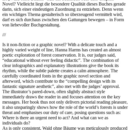
Novel? Vielleicht liegt die besondere Qualität dieses Buches gerade
darin, sich einer eindeutigen Zuordnung zu entziehen. Denn wenn
ein wichtiges Thema gestalterisch so überzeugend vermittelt wird,
darf es sich durchaus zwischen den Gattungen bewegen – in Form
von liebevoller Buchgestaltung.
///
Is it non-fiction or a graphic novel? With a delicate touch and a
highly varied weight of line, Hanna Harms has created an almost
poetic exploration of forest conservation. It is, our judges said,
“educational without ever feeling didactic”. The combination of
clear infographics and explanatory illustrations give the book its
rhythm, while the subtle palette creates a calm atmosphere. The
carefully coordinated fonts in the graphic novel section and
afterword, which contribute to the “compelling design with its
fantastic signature aesthetic”, also met with the judges’ approval.
The illustrator’s pared-down, often slightly abstract style
immediately draws the reader in and focuses attention on the key
messages. Her book thus not only delivers pictorial reading pleasure,
it also unsparingly shows how the role of the world’s forests is under
threat and emphasises our duty of care, posing questions such as:
Where is there an urgent need to act? And what can we as
individuals do?
As is only consistent, Wald ohne Bäume was meticulously produced