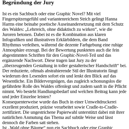
Begründung der Jury
Ist es ein Sachbuch oder eine Graphic Novel? Mit viel
Fingerspitzengefühl und variantenreichem Strich gelingt Hanna
Harms eine beinahe poetische Auseinandersetzung mit dem Schutz
des Waldes: „Lehrreich, ohne didaktisch zu wirken“, wie die
Juroren betonen. Dabei ist es die Kombination aus klaren
Infografiken und illustrativen Erklärbildern, die dem Band
Rhythmus verleihen, während die dezente Farbgebung eine ruhige
Atmosphäre erzeugt. Bei der Bewertung punkteten auch die fein
abgestimmten Schriften für den Graphic-Novel-Teil und das
ergänzende Nachwort. Diese tragen laut Jury zu der
„überzeugenden Gestaltung in toller gestalterischer Handschrift“ bei.
Der reduzierte, oftmals abstrahierende Stil der Illustratorin fängt
wiederum den Lesenden sofort ein und lenkt den Blick auf das
Wesentliche. Ein Bildervergnügen, das zugleich schonungslos die
gefährdete Rolle des Waldes offenlegt und zudem sanft in die Pflicht
nimmt. Wo besteht Handlungsbedarf und welchen Beitrag kann jede
und jeder Einzelne leisten?
Konsequenterweise wurde das Buch in einer Umweltdruckerei
exzellent produziert, präzise verarbeitet sowie Cradle-to-Cradle-
zertifiziert. Die ungestrichene Papierwahl unterstützt dabei mit ihrer
natürlichen Anmutung das Thema auf subtile Weise und lässt
dennoch die Farben satt stehen.
Ist „Wald ohne Bäume“ nun ein Sachbuch oder eine Graphic