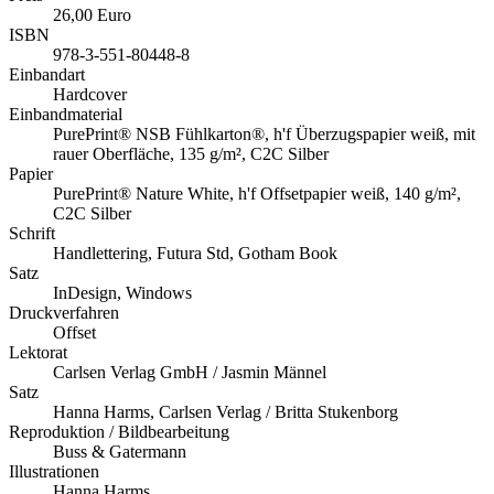
26,00 Euro
ISBN
978-3-551-80448-8
Einbandart
Hardcover
Einbandmaterial
PurePrint® NSB Fühlkarton®, h'f Überzugspapier weiß, mit
rauer Oberfläche, 135 g/m², C2C Silber
Papier
PurePrint® Nature White, h'f Offsetpapier weiß, 140 g/m²,
C2C Silber
Schrift
Handlettering, Futura Std, Gotham Book
Satz
InDesign, Windows
Druckverfahren
Offset
Lektorat
Carlsen Verlag GmbH / Jasmin Männel
Satz
Hanna Harms, Carlsen Verlag / Britta Stukenborg
Reproduktion / Bildbearbeitung
Buss & Gatermann
Illustrationen
Hanna Harms