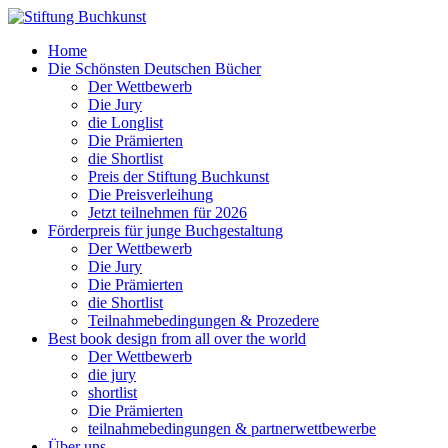
Home
Die Schönsten Deutschen Bücher
Der Wettbewerb
Die Jury
die Longlist
Die Prämierten
die Shortlist
Preis der Stiftung Buchkunst
Die Preisverleihung
Jetzt teilnehmen für 2026
Förderpreis für junge Buchgestaltung
Der Wettbewerb
Die Jury
Die Prämierten
die Shortlist
Teilnahmebedingungen & Prozedere
Best book design from all over the world
Der Wettbewerb
die jury
shortlist
Die Prämierten
teilnahmebedingungen & partnerwettbewerbe
Über uns