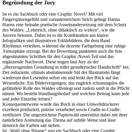
Begründung der Jury
Ist es ein Sachbuch oder eine Graphic Novel? Mit viel
Fingerspitzengefühl und variantenreichem Strich gelingt Hanna
Harms eine beinahe poetische Auseinandersetzung mit dem Schutz
des Waldes: „Lehrreich, ohne didaktisch zu wirken“, wie die
Juroren betonen. Dabei ist es die Kombination aus klaren
Infografiken und illustrativen Erklärbildern, die dem Band
Rhythmus verleihen, während die dezente Farbgebung eine ruhige
Atmosphäre erzeugt. Bei der Bewertung punkteten auch die fein
abgestimmten Schriften für den Graphic-Novel-Teil und das
ergänzende Nachwort. Diese tragen laut Jury zu der
„überzeugenden Gestaltung in toller gestalterischer Handschrift“ bei.
Der reduzierte, oftmals abstrahierende Stil der Illustratorin fängt
wiederum den Lesenden sofort ein und lenkt den Blick auf das
Wesentliche. Ein Bildervergnügen, das zugleich schonungslos die
gefährdete Rolle des Waldes offenlegt und zudem sanft in die Pflicht
nimmt. Wo besteht Handlungsbedarf und welchen Beitrag kann jede
und jeder Einzelne leisten?
Konsequenterweise wurde das Buch in einer Umweltdruckerei
exzellent produziert, präzise verarbeitet sowie Cradle-to-Cradle-
zertifiziert. Die ungestrichene Papierwahl unterstützt dabei mit ihrer
natürlichen Anmutung das Thema auf subtile Weise und lässt
dennoch die Farben satt stehen.
Ist „Wald ohne Bäume“ nun ein Sachbuch oder eine Graphic