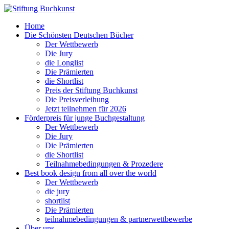
Home
Die Schönsten Deutschen Bücher
Der Wettbewerb
Die Jury
die Longlist
Die Prämierten
die Shortlist
Preis der Stiftung Buchkunst
Die Preisverleihung
Jetzt teilnehmen für 2026
Förderpreis für junge Buchgestaltung
Der Wettbewerb
Die Jury
Die Prämierten
die Shortlist
Teilnahmebedingungen & Prozedere
Best book design from all over the world
Der Wettbewerb
die jury
shortlist
Die Prämierten
teilnahmebedingungen & partnerwettbewerbe
Über uns