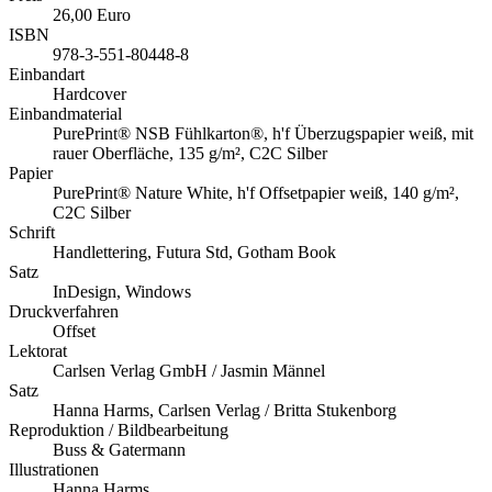
26,00 Euro
ISBN
978-3-551-80448-8
Einbandart
Hardcover
Einbandmaterial
PurePrint® NSB Fühlkarton®, h'f Überzugspapier weiß, mit
rauer Oberfläche, 135 g/m², C2C Silber
Papier
PurePrint® Nature White, h'f Offsetpapier weiß, 140 g/m²,
C2C Silber
Schrift
Handlettering, Futura Std, Gotham Book
Satz
InDesign, Windows
Druckverfahren
Offset
Lektorat
Carlsen Verlag GmbH / Jasmin Männel
Satz
Hanna Harms, Carlsen Verlag / Britta Stukenborg
Reproduktion / Bildbearbeitung
Buss & Gatermann
Illustrationen
Hanna Harms