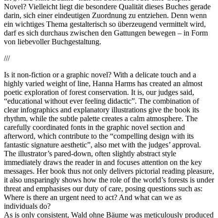
Novel? Vielleicht liegt die besondere Qualität dieses Buches gerade
darin, sich einer eindeutigen Zuordnung zu entziehen. Denn wenn
ein wichtiges Thema gestalterisch so überzeugend vermittelt wird,
darf es sich durchaus zwischen den Gattungen bewegen – in Form
von liebevoller Buchgestaltung.
///
Is it non-fiction or a graphic novel? With a delicate touch and a
highly varied weight of line, Hanna Harms has created an almost
poetic exploration of forest conservation. It is, our judges said,
“educational without ever feeling didactic”. The combination of
clear infographics and explanatory illustrations give the book its
rhythm, while the subtle palette creates a calm atmosphere. The
carefully coordinated fonts in the graphic novel section and
afterword, which contribute to the “compelling design with its
fantastic signature aesthetic”, also met with the judges’ approval.
The illustrator’s pared-down, often slightly abstract style
immediately draws the reader in and focuses attention on the key
messages. Her book thus not only delivers pictorial reading pleasure,
it also unsparingly shows how the role of the world’s forests is under
threat and emphasises our duty of care, posing questions such as:
Where is there an urgent need to act? And what can we as
individuals do?
As is only consistent, Wald ohne Bäume was meticulously produced