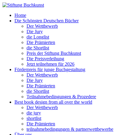
Home
Die Schönsten Deutschen Bücher
Der Wettbewerb
Die Jury
die Longlist
Die Prämierten
die Shortlist
Preis der Stiftung Buchkunst
Die Preisverleihung
Jetzt teilnehmen für 2026
Förderpreis für junge Buchgestaltung
Der Wettbewerb
Die Jury
Die Prämierten
die Shortlist
Teilnahmebedingungen & Prozedere
Best book design from all over the world
Der Wettbewerb
die jury
shortlist
Die Prämierten
teilnahmebedingungen & partnerwettbewerbe
Über uns