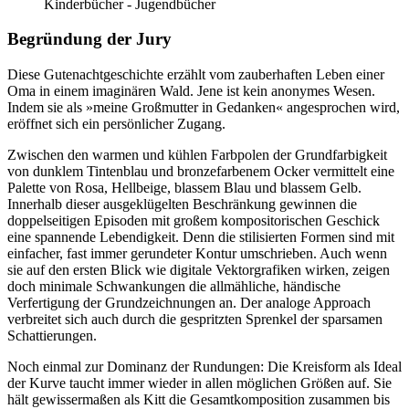
Kinderbücher - Jugendbücher
Begründung der Jury
Diese Gutenachtgeschichte erzählt vom zauberhaften Leben einer
Oma in einem imaginären Wald. Jene ist kein anonymes Wesen.
Indem sie als »meine Großmutter in Gedanken« angesprochen wird,
eröffnet sich ein persönlicher Zugang.
Zwischen den warmen und kühlen Farbpolen der Grundfarbigkeit
von dunklem Tintenblau und bronzefarbenem Ocker vermittelt eine
Palette von Rosa, Hellbeige, blassem Blau und blassem Gelb.
Innerhalb dieser ausgeklügelten Beschränkung gewinnen die
doppelseitigen Episoden mit großem kompositorischen Geschick
eine spannende Lebendigkeit. Denn die stilisierten Formen sind mit
einfacher, fast immer gerundeter Kontur umschrieben. Auch wenn
sie auf den ersten Blick wie digitale Vektorgrafiken wirken, zeigen
doch minimale Schwankungen die allmähliche, händische
Verfertigung der Grundzeichnungen an. Der analoge Approach
verbreitet sich auch durch die gespritzten Sprenkel der sparsamen
Schattierungen.
Noch einmal zur Dominanz der Rundungen: Die Kreisform als Ideal
der Kurve taucht immer wieder in allen möglichen Größen auf. Sie
hält gewissermaßen als Kitt die Gesamtkomposition zusammen bis