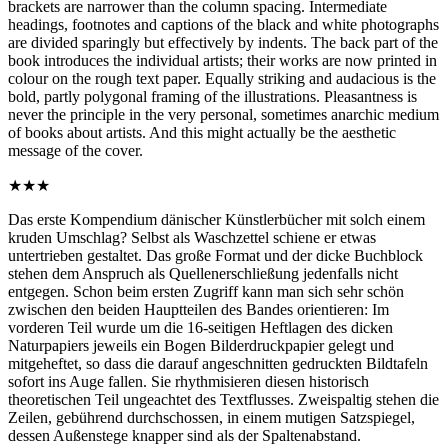
brackets are narrower than the column spacing. Intermediate
headings, footnotes and captions of the black and white photographs
are divided sparingly but effectively by indents. The back part of the
book introduces the individual artists; their works are now printed in
colour on the rough text paper. Equally striking and audacious is the
bold, partly polygonal framing of the illustrations. Pleasantness is
never the principle in the very personal, sometimes anarchic medium
of books about artists. And this might actually be the aesthetic
message of the cover.
★★★
Das erste Kompendium dänischer Künstlerbücher mit solch einem
kruden Umschlag? Selbst als Waschzettel schiene er etwas
untertrieben gestaltet. Das große Format und der dicke Buchblock
stehen dem Anspruch als Quellenerschließung jedenfalls nicht
entgegen. Schon beim ersten Zugriff kann man sich sehr schön
zwischen den beiden Hauptteilen des Bandes orientieren: Im
vorderen Teil wurde um die 16-seitigen Heftlagen des dicken
Naturpapiers jeweils ein Bogen Bilderdruckpapier gelegt und
mitgeheftet, so dass die darauf angeschnitten gedruckten Bildtafeln
sofort ins Auge fallen. Sie rhythmisieren diesen historisch
theoretischen Teil ungeachtet des Textflusses. Zweispaltig stehen die
Zeilen, gebührend durchschossen, in einem mutigen Satzspiegel,
dessen Außenstege knapper sind als der Spaltenabstand.