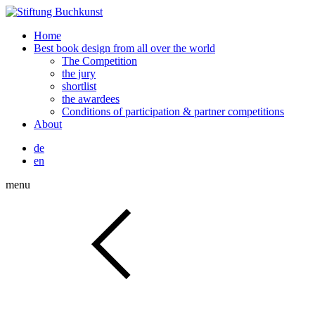
Home
Best book design from all over the world
The Competition
the jury
shortlist
the awardees
Conditions of participation & partner competitions
About
de
en
menu