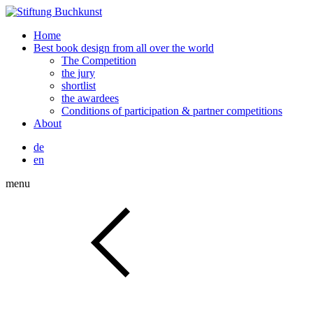
Home
Best book design from all over the world
The Competition
the jury
shortlist
the awardees
Conditions of participation & partner competitions
About
de
en
menu