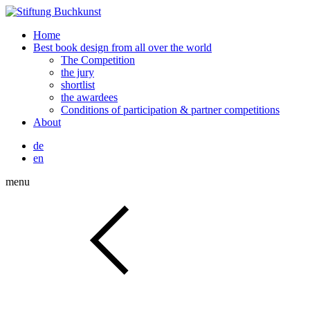
Home
Best book design from all over the world
The Competition
the jury
shortlist
the awardees
Conditions of participation & partner competitions
About
de
en
menu