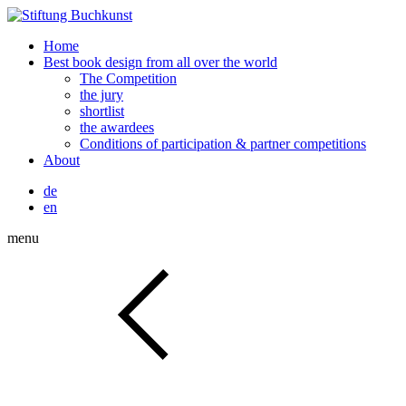
Home
Best book design from all over the world
The Competition
the jury
shortlist
the awardees
Conditions of participation & partner competitions
About
de
en
menu