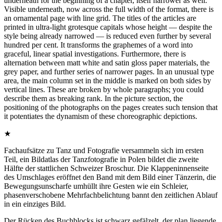
underneath for the beginning of a chapter, itself narrower as well.
Visible underneath, now across the full width of the format, there is
an ornamental page with line grid. The titles of the articles are
printed in ultra-light grotesque capitals whose height — despite the
style being already narrowed — is reduced even further by several
hundred per cent. It transforms the graphemes of a word into
graceful, linear spatial investigations. Furthermore, there is
alternation between matt white and satin gloss paper materials, the
grey paper, and further series of narrower pages. In an unusual type
area, the main column set in the middle is marked on both sides by
vertical lines. These are broken by whole paragraphs; you could
describe them as breaking rank. In the picture section, the
positioning of the photographs on the pages creates such tension that
it potentiates the dynamism of these choreographic depictions.
★
Fachaufsätze zu Tanz und Fotografie versammeln sich im ersten
Teil, ein Bildatlas der Tanzfotografie in Polen bildet die zweite
Hälfte der stattlichen Schweizer Broschur. Die Klappeninnenseite
des Umschlages eröffnet den Band mit dem Bild einer Tänzerin, die
Bewegungsunscharfe umhüllt ihre Gesten wie ein Schleier,
phasenverschobene Mehrfachbelichtung bannt den zeitlichen Ablauf
in ein einziges Bild.
Der Rücken des Buchblocks ist schwarz gefälzelt, der plan liegende