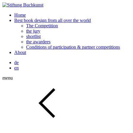
Home
Best book design from all over the world
The Competition
the jury
shortlist
the awardees
Conditions of participation & partner competitions
About
de
en
menu