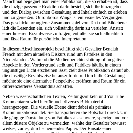
Manchmal begegnet man einer Publikation, die so erhaben ist, dass
die einzige passende Reaktion darin besteht, sich ihr hinzugeben
und den Dialog zwischen Gestaltung und Inhalt einfach zu erleben
und zu genießen. Ourouboros Wings ist ein visuelles Vergnügen.
Das geschickt arrangierte Zusammenspiel von Text und Bildebene
lädt die Lesenden ein, sich vollständig darin zu vertiefen. Anstatt
einer linearen Erzählweise zu folgen, entfaltet sie sich allmählich
und lässt Raum für persönliche Interpretation.
In diesem Abschlussprojekt beschäftigt sich Gestalter Benaiah
French mit dem aktuellen Diskurs rund um Fatbikes in den
Niederlanden. Während die Medienberichterstattung oft negative
Aspekte in den Vordergrund stellt und Fatbikes häufig in einem
ungünstigen Licht erscheinen lässt, zielt diese Publikation darauf ab,
die einseitige Erzählweise herauszufordern. Durch die Gestaltung
möchte sie eine alternative Perspektive eröffnen und Raum für ein
differenzierteres Verständnis schaffen.
Neben wissenschaftlichen Texten, Zeitungsartikeln und YouTube-
Kommentaren wird hierfür auch diverses Bildmaterial
herangezogen. Die visuelle Ebene dient dabei als primäres
Kommunikationsmittel. Sie transportieren die Botschaft direkt. Um
die gängige Darstellung von Fatbikes als schwere, sperrige und vor
allem düstere Objekte zu vermeiden, wählte der Gestalter bewusst
weißes, zartes, durchscheinendes Papier. Der Einsatz einer