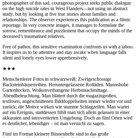
photographer of this sad, courageous project seeks public dialogue
on the high suicide rates in West Flanders—not using an abstract
study, but by looking at five true stories about families and
relationships. The observer experiences this publication as a filmic
reportage. In very concrete images, it manages to formulate the
sorrow, remembrance and puzzlement that occupy the minds of the
deceased’s traumatised relatives.
Free of pathos, this sensitive examination confronts us with a taboo.
It inspires us to be attentive and stay awake when language falls
silent and lonely eyes lower apprehensively.
★★★
Menschenleere Fotos in schwarzweiß: Zweigeschossige
Backsteinhäuserreihen. Heruntergelassene Rolläden. Mannshohe
Gartenhecken. Wolkenverhangene Herbstnachmittage.
Abendbeleuchtung. Man blättert durch die magazingroßen,
textlosen, angeschnittenen Bilddoppelseiten immer wieder vor und
zurück; die Motive wirken wie stumme Schlagzeilen. Man wartet
auf ein Ereignis, stattdessen fühlt man sich allein gelassen in einer
akkuraten und introvertierten Umgebung. Doch an fünf Orten wird
es deutlicher, lebendiger – ist man versucht zu sagen.
Fünf im Format kleinere Binnenhefte sind in das große