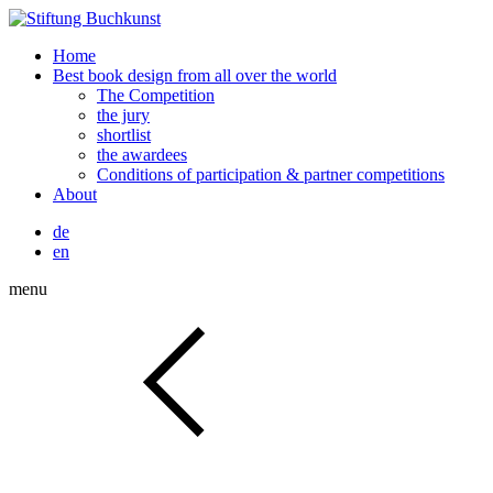
Home
Best book design from all over the world
The Competition
the jury
shortlist
the awardees
Conditions of participation & partner competitions
About
de
en
menu