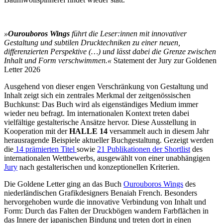
»
Ourouboros Wing
s
führt die Leser:innen mit innovativer
Gestaltung und subtilen Drucktechniken zu einer neuen,
differenzierten Perspektive (…) und lässt dabei die Grenze zwischen
Inhalt und Form verschwimmen.«
Statement der Jury zur Goldenen
Letter 2026
Ausgehend von dieser engen Verschränkung von Gestaltung und
Inhalt zeigt sich ein zentrales Merkmal der zeitgenössischen
Buchkunst: Das Buch wird als eigenständiges Medium immer
wieder neu befragt. Im internationalen Kontext treten dabei
vielfältige gestalterische Ansätze hervor. Diese Ausstellung in
Kooperation mit der
HALLE 14
versammelt auch in diesem Jahr
herausragende Beispiele aktueller Buchgestaltung. Gezeigt werden
die
14 prämierten Titel
sowie
21 Publikationen der Shortlist
des
internationalen Wettbewerbs, ausgewählt von einer unabhängigen
Jury
nach gestalterischen und konzeptionellen Kriterien.
Die Goldene Letter ging an das Buch
Ourouboros Wings
des
niederländischen Grafikdesigners Benaiah French. Besonders
hervorgehoben wurde die innovative Verbindung von Inhalt und
Form: Durch das Falten der Druckbögen wandern Farbflächen in
das Innere der japanischen Bindung und treten dort in einen