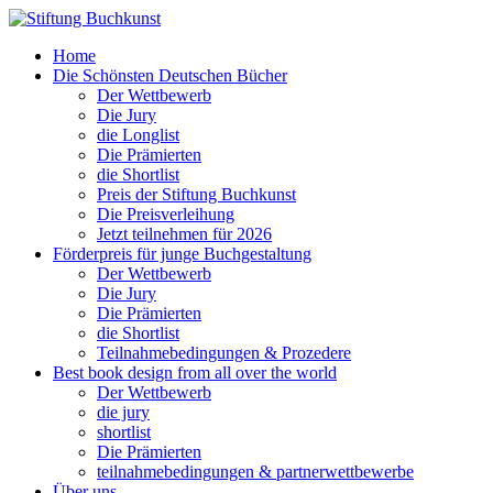
Home
Die Schönsten Deutschen Bücher
Der Wettbewerb
Die Jury
die Longlist
Die Prämierten
die Shortlist
Preis der Stiftung Buchkunst
Die Preisverleihung
Jetzt teilnehmen für 2026
Förderpreis für junge Buchgestaltung
Der Wettbewerb
Die Jury
Die Prämierten
die Shortlist
Teilnahmebedingungen & Prozedere
Best book design from all over the world
Der Wettbewerb
die jury
shortlist
Die Prämierten
teilnahmebedingungen & partnerwettbewerbe
Über uns