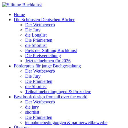
Home
Die Schönsten Deutschen Bücher
Der Wettbewerb
Die Jury
die Longlist
Die Prämierten
die Shortlist
Preis der Stiftung Buchkunst
Die Preisverleihung
Jetzt teilnehmen für 2026
Förderpreis für junge Buchgestaltung
Der Wettbewerb
Die Jury
Die Prämierten
die Shortlist
Teilnahmebedingungen & Prozedere
Best book design from all over the world
Der Wettbewerb
die jury
shortlist
Die Prämierten
teilnahmebedingungen & partnerwettbewerbe
Über uns