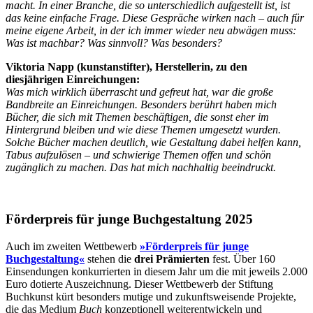
macht. In einer Branche, die so unterschiedlich aufgestellt ist, ist
das keine einfache Frage. Diese Gespräche wirken nach – auch für
meine eigene Arbeit, in der ich immer wieder neu abwägen muss:
Was ist machbar? Was sinnvoll? Was besonders?
Viktoria Napp (kunstanstifter), Herstellerin, zu den
diesjährigen Einreichungen:
Was mich wirklich überrascht und gefreut hat, war die große
Bandbreite an Einreichungen. Besonders berührt haben mich
Bücher, die sich mit Themen beschäftigen, die sonst eher im
Hintergrund bleiben und wie diese Themen umgesetzt wurden.
Solche Bücher machen deutlich, wie Gestaltung dabei helfen kann,
Tabus aufzulösen – und schwierige Themen offen und schön
zugänglich zu machen. Das hat mich nachhaltig beeindruckt.
Förderpreis für junge Buchgestaltung 2025
Auch im zweiten Wettbewerb
»Förderpreis für junge
Buchgestaltung«
stehen die
drei Prämierten
fest. Über 160
Einsendungen konkurrierten in diesem Jahr um die mit jeweils 2.000
Euro dotierte Auszeichnung. Dieser Wettbewerb der Stiftung
Buchkunst kürt besonders mutige und zukunftsweisende Projekte,
die das Medium
Buch
konzeptionell weiterentwickeln und