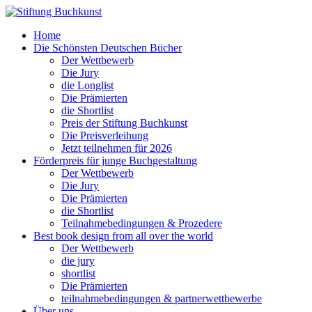
Home
Die Schönsten Deutschen Bücher
Der Wettbewerb
Die Jury
die Longlist
Die Prämierten
die Shortlist
Preis der Stiftung Buchkunst
Die Preisverleihung
Jetzt teilnehmen für 2026
Förderpreis für junge Buchgestaltung
Der Wettbewerb
Die Jury
Die Prämierten
die Shortlist
Teilnahmebedingungen & Prozedere
Best book design from all over the world
Der Wettbewerb
die jury
shortlist
Die Prämierten
teilnahmebedingungen & partnerwettbewerbe
Über uns