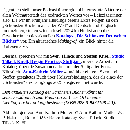
Eigentlich stellt unser Podcast überregional interessante Akteure der
alten Welthauptstadt des gedruckten Wortes vor – Leipziger:innen
also. Da wir im Frühjahr allerdings bereits Extra-Folgen zu den
„Schönsten Büchern aus aller Welt“ auf Deutsch und Englisch
produzieren, stellen wir euch seit 2024 im Herbst auch die
Gestalter:innen des aktuellen
Katalogs „Die Schönsten Deutschen
Bücher“
vor. Ein akustisches
Making-of
, ein Blick hinter die
Kulissen also.
Diesmal sprechen wir mit
Sven Tillack
und
Steffen Knöll,
Studio
Tillack Knöll, Design Practice, Stuttgart
, über die Arbeit am
Katalog, über die Zusammenarbeit mit der Stuttgarter Foto-
Künstlerin
Ann-Kathrin Müller
– und über ein von Sven und
Steffen gestaltetes Buch über Holzverbindungen, das als eines der
„Schönsten“ des Jahrgangs 2025 ausgezeichnet wurde.
Den aktuellen Katalog der Schönsten Bücher könnt ihr
selbstverständlich zum Preis von 25 € vor Ort in eurer
Lieblingsbuchhandlung bestellen (
ISBN 978-3-9822108-4-1).
Abbildungen von Ann-Kathrin Müller: © Ann-Kathrin Müller VG
Bild-Kunst, Bonn 2025 / Repro Katalog: Sven Tillack, Studio
Tillack Knöll