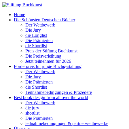
Home
Die Schönsten Deutschen Bücher
Der Wettbewerb
Die Jury
die Longlist
Die Prämierten
die Shortlist
Preis der Stiftung Buchkunst
Die Preisverleihung
Jetzt teilnehmen für 2026
Förderpreis für junge Buchgestaltung
Der Wettbewerb
Die Jury
Die Prämierten
die Shortlist
Teilnahmebedingungen & Prozedere
Best book design from all over the world
Der Wettbewerb
die jury
shortlist
Die Prämierten
teilnahmebedingungen & partnerwettbewerbe
Über uns