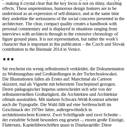
– making it crystal clear that the key focus is not on shiny, dazzling
effects. These unpretentious, humorous design features are to be
understood as an expression of self-distance, and at the same time
they underline the seriousness of the social concerns presented in the
architecture. The clear, compact quality creates a handbook with
personal commentary and is displayed in situations ranging from
interviews with architects through to the extensive chronology of
figure ground plans. It is not representation, but rather the work’s
character that is important in this publication – the Czech and Slovak
contribution to the Biennale 2014 in Venice.
★★★
Sie erscheint ein wenig selbstironisch verkleidet, die Dokumentation
zu Wohnungsbau und Großsiedlungen in der Tschechoslowakei.
Die Illustrationen fallen als Erstes auf: Manchmal als Cartoon
skizziert, mal als Vignette mit beherztem Tuschepinsel gezogen.
Deren pädagogischer Impetus unterscheidet sich sehr von der
selbstunterstellten Großartigkeit, die Architekten und Architektur
oftmals ausstrahlen. Mit starkem Schwarz-Weiß-Kontrast arbeitet
auch die Typografie. Die Wahl fällt auf eine Serifenschrift im
Geschmack der 1970er Jahre, außergewöhnlich in
architektonischem Kontext. Zwei Schriftgrade und zwei Schnitte –
der extrafette Schnitt besonders eng gesetzt –, enorm große Einzüge,
Flattersatz, Kapitelüberschriften quasi in Displaygröße: Diese