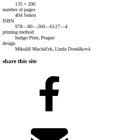
135 × 200
number of pages
404 Seiten
ISBN
978—80—260—6127—4
printing method
Indigo Print, Prague
design
Mikuláš Macháček, Linda Dostálková
share this site