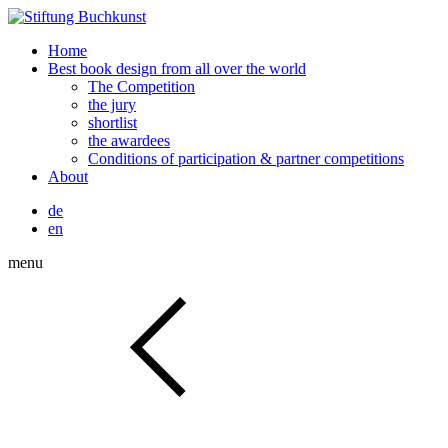
Home
Best book design from all over the world
The Competition
the jury
shortlist
the awardees
Conditions of participation & partner competitions
About
de
en
menu