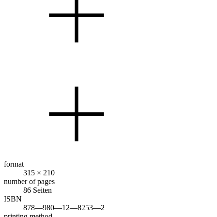
format
315 × 210
number of pages
86 Seiten
ISBN
878—980—12—8253—2
printing method