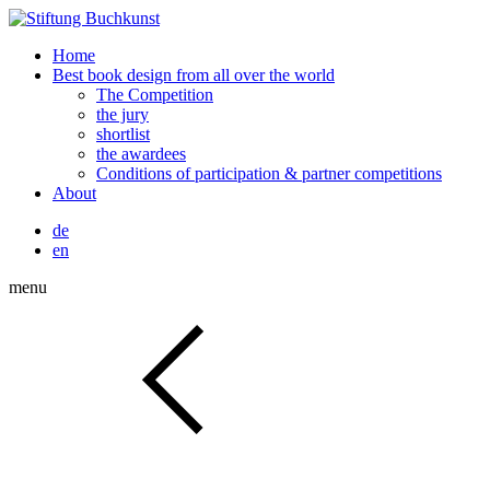
Home
Best book design from all over the world
The Competition
the jury
shortlist
the awardees
Conditions of participation & partner competitions
About
de
en
menu