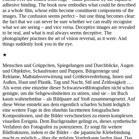
adhesive binding. The book now embodies what could be described
as a whole film, whose edits become constituent components of the
images. The confusion seems perfect – but one thing becomes clear:
the fact that we can never be sure whether we can really recognise
what we are seeing – and vice versa. Deceptive images are revealed
to be real, and what is real always seems deceptive. The
photographer practises the art of vision reversal, as it were. And
things suddenly look you in the eye.
★
Menschen und Grüppchen, Spiegelungen und Durchblicke, Augen
und Objektive, Schaufenster und Puppen, Bürgersteige und
Reklame, Maßstabsverwirrung und Größenverdrehung, Innen und
Außen, Haut und Plastik, Tag und Nacht, Stil und Zeitlosigkeit …
Als wenn eine einzelne dieser Schwarzweißfotografien nicht schon
genügte, um die Sehgewohnheiten zu stören, sind sie – im Buch
kaum wahrnehmbar – als Bildpaare auf Stoß zusammengesetzt. Auf
diese Weise entsteht aus dem eigentlich scharfen Schnitt lediglich
eine weitere Fuge in den ohnehin facettierten fotografischen
Kompositionen, und die Bilder verschmelzen zu einem komplexen
visuellen Ereignis. Dem Buchgestalter gelingt es, dieses synthetische
Verfahren des Fotografen zu potenzieren. Er sorgt für weitere
Bildfrakturen, indem er die Bilder – die japanische Klebebindung
macht es möglich – über die gefalzte Vorderkante laufen lässt. Das