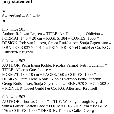
jury statement
★
Switzerland /// Schweiz
★
fink twice 501
Author: Rob van Leijsen // TITLE: Art Handling in Oblivion //
FORMAT: 14,5 × 20 cm // PAGES: 384 // COPIES: 1000 //
DESIGN: Rob van Leijsen, Georg Rutishauser, Sonja Zagermann //
ISBN: 978-3-03746-501-1 // PRINTER: Kösel GmbH & Co. KG ,
Altusried- Krugzell
fink twice 502
AUTHOR: Petra Elena Köhle, Nicolas Vermot- Petit-Outhenin //
TITLE: Albert’s Guesthouse //
FORMAT: 13 × 19 cm // PAGES: 160 // COPIES: 1000 //
DESIGN: Petra Elena Köhle, Nicolas Vermot- Petit-Outhenin,
Georg Rutishauser, Sonja Zagermann // ISBN: 978-3-03746-502-8
// PRINTER: Kösel GmbH & Co. KG, Altusried- Krugzell
fink twice 503
AUTHOR: Thomas Galler // TITLE: Walking through Baghdad
with a Buster Keaton Face // FORMAT: 16,8 × 21 cm // PAGES:
176 // COPIES: 1000 // DESIGN: Thomas Galler, Georg