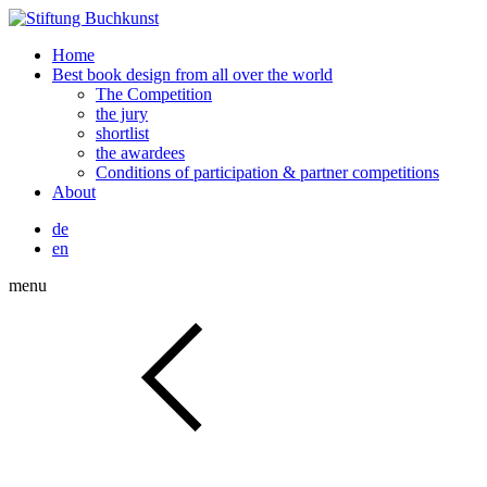
Home
Best book design from all over the world
The Competition
the jury
shortlist
the awardees
Conditions of participation & partner competitions
About
de
en
menu