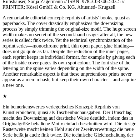
Rutishauser, Sonja Zagermann // ISBN: 978-3-03746-503-5 //
PRINTER: Kösel GmbH & Co. KG, Altusried- Krugzell
A remarkable editorial concept: reprints of artists’ books, quasi as
paperbacks. The cover drastically emphasizes the downsizing
process by simply trimming the original-size motif. The huge screen
width makes no secret of the second-hand usage: after all, the new
series is called: fink twice. Yet the technical synchronization of the
reprint series—monochrome print, thin open paper, glue binding—
does not go quite as far. Despite the reduction of the inner pages,
each reprint keeps its individual format, for example by giving each
of the inside cover pages its own spot colour. The font size of the
lettering on the spine varies depending on the width of the spine.
Another remarkable aspect is that these unpretentious prints never
appear as a mere rehash, but keep their own character—and acquire
a new one.
★
Ein bemerkenswertes verlegerisches Konzept: Reprints von
Künstlerbüchern, quasi als Taschenbuchausgaben. Der Umschlag
macht das Downsizing auf drastische Weise deutlich, indem das in
Originalgröße behaltene Motiv einfach beschnitten wird. Die riesige
Rasterweite macht keinen Hehl aus der Zweitverwertung; die neue
Serie heißt ja auch: fink twice. Die technische Gleichschaltung der