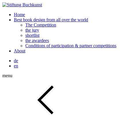
Home
Best book design from all over the world
The Competition
the jury
shortlist
the awardees
Conditions of participation & partner competitions
About
de
en
menu