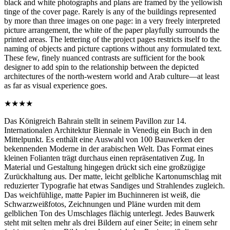
black and white photographs and plans are framed by the yellowish
tinge of the cover page. Rarely is any of the buildings represented
by more than three images on one page: in a very freely interpreted
picture arrangement, the white of the paper playfully surrounds the
printed areas. The lettering of the project pages restricts itself to the
naming of objects and picture captions without any formulated text.
These few, finely nuanced contrasts are sufficient for the book
designer to add spin to the relationship between the depicted
architectures of the north-western world and Arab culture—at least
as far as visual experience goes.
★★★★
Das Königreich Bahrain stellt in seinem Pavillon zur 14.
Internationalen Architektur Biennale in Venedig ein Buch in den
Mittelpunkt. Es enthält eine Auswahl von 100 Bauwerken der
bekennenden Moderne in der arabischen Welt. Das Format eines
kleinen Folianten trägt durchaus einen repräsentativen Zug. In
Material und Gestaltung hingegen drückt sich eine großzügige
Zurückhaltung aus. Der matte, leicht gelbliche Kartonumschlag mit
reduzierter Typografie hat etwas Sandiges und Strahlendes zugleich.
Das weichfühlige, matte Papier im Buchinneren ist weiß, die
Schwarzweißfotos, Zeichnungen und Pläne wurden mit dem
gelblichen Ton des Umschlages flächig unterlegt. Jedes Bauwerk
steht mit selten mehr als drei Bildern auf einer Seite; in einem sehr