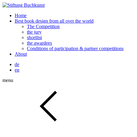
Home
Best book design from all over the world
The Competition
the jury
shortlist
the awardees
Conditions of participation & partner competitions
About
de
en
menu