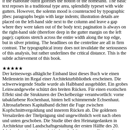
if the elaborate outfit glorifies the notion of the homeland. The basic
text reposes in a traditional type area, splendidly typeset with wide
gutters. However, the solemn mood is counteracted by typographic
jibes: paragraphs begin with large indents; illustration details are
placed on the left-hand side next to the column and leave a gap
where they were taken out of the body text; pagination is always on
the right-hand side (therefore deep in the gutter margin on the left
page); captions stretch across the entire width along the top edge,
but in silver printing. The headlines on the centreline are all in firm
contrast. The typographical irony does not invalidate the seriousness
of this analysis, but rather underlines the critical distance. This is the
subtle achievement of this book.
★★★★★
Der keineswegs alltägliche Einband lässt dieses Buch wie einen
Meilenstein im Regal einer Architekturbibliothek erscheinen. Die
schwerwiegende Studie wurde als Halbband ausgebildet. Ein grobes
Leinwandgewebe schützt den breiten Rücken. Für einen exotischen
Effekt sind die Strukturen der Deckelbezüge verantwortlich: vorne
tabakfarbene Rochenhaut, hinten hell schimmernde Echsenhaut.
Altrosafarbenes Kapitalband dichtet die Fuge zwischen
Kopfschnittvergoldung und innerem Rücken ab. Die goldenen
Versalzeilen der Titelprägung sind ungewöhnlich weit nach oben
und unten geschoben. Die Studie über den Heimatgedanken in
Architektur und Landschaftsgestaltung der ersten Hälfte des 20.