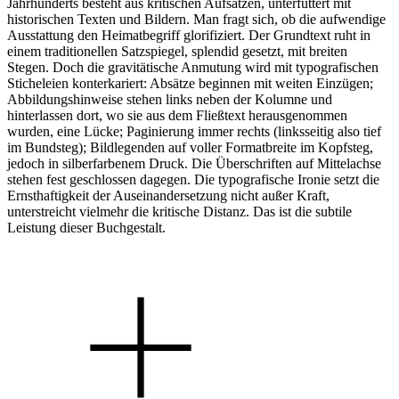
Jahrhunderts besteht aus kritischen Aufsätzen, unterfüttert mit
historischen Texten und Bildern. Man fragt sich, ob die aufwendige
Ausstattung den Heimatbegriff glorifiziert. Der Grundtext ruht in
einem traditionellen Satzspiegel, splendid gesetzt, mit breiten
Stegen. Doch die gravitätische Anmutung wird mit typografischen
Sticheleien konterkariert: Absätze beginnen mit weiten Einzügen;
Abbildungshinweise stehen links neben der Kolumne und
hinterlassen dort, wo sie aus dem Fließtext herausgenommen
wurden, eine Lücke; Paginierung immer rechts (linksseitig also tief
im Bundsteg); Bildlegenden auf voller Formatbreite im Kopfsteg,
jedoch in silberfarbenem Druck. Die Überschriften auf Mittelachse
stehen fest geschlossen dagegen. Die typografische Ironie setzt die
Ernsthaftigkeit der Auseinandersetzung nicht außer Kraft,
unterstreicht vielmehr die kritische Distanz. Das ist die subtile
Leistung dieser Buchgestalt.