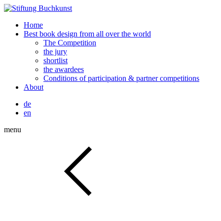
Home
Best book design from all over the world
The Competition
the jury
shortlist
the awardees
Conditions of participation & partner competitions
About
de
en
menu