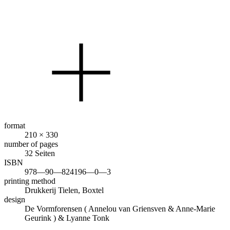
format
210 × 330
number of pages
32 Seiten
ISBN
978—90—824196—0—3
printing method
Drukkerij Tielen, Boxtel
design
De Vormforensen ( Annelou van Griensven & Anne-Marie
Geurink ) & Lyanne Tonk