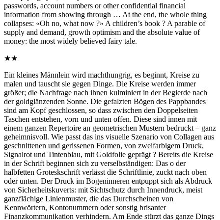
passwords, account numbers or other confidential financial
information from showing through … At the end, the whole thing
collapses: «Oh no, what now ?» A children’s book ? A parable of
supply and demand, growth optimism and the absolute value of
money: the most widely believed fairy tale.
★★
Ein kleines Männlein wird machthungrig, es beginnt, Kreise zu
malen und tauscht sie gegen Dinge. Die Kreise werden immer
größer; die Nachfrage nach ihnen kulminiert in der Begierde nach
der goldglänzenden Sonne. Die gefalzten Bögen des Pappbandes
sind am Kopf geschlossen, so dass zwischen den Doppelseiten
Taschen entstehen, vorn und unten offen. Diese sind innen mit
einem ganzen Repertoire an geometrischen Mustern bedruckt – ganz
geheimnisvoll. Wie passt das ins visuelle Szenario von Collagen aus
geschnittenen und gerissenen Formen, von zweifarbigem Druck,
Signalrot und Tintenblau, mit Goldfolie geprägt ? Bereits die Kreise
in der Schrift beginnen sich zu verselbständigen: Das o der
halbfetten Groteskschrift verlässt die Schriftlinie, zuckt nach oben
oder unten. Der Druck im Bogeninneren entpuppt sich als Abdruck
von Sicherheitskuverts: mit Sichtschutz durch Innendruck, meist
ganzflächige Linienmuster, die das Durchscheinen von
Kennwörtern, Kontonummern oder sonstig brisanter
Finanzkommunikation verhindern. Am Ende stürzt das ganze Dings