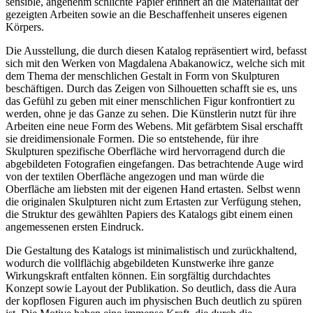
sensible, angenehm schlichte Papier erinnert an die Materialität der
gezeigten Arbeiten sowie an die Beschaffenheit unseres eigenen
Körpers.
Die Ausstellung, die durch diesen Katalog repräsentiert wird, befasst
sich mit den Werken von Magdalena Abakanowicz, welche sich mit
dem Thema der menschlichen Gestalt in Form von Skulpturen
beschäftigen. Durch das Zeigen von Silhouetten schafft sie es, uns
das Gefühl zu geben mit einer menschlichen Figur konfrontiert zu
werden, ohne je das Ganze zu sehen. Die Künstlerin nutzt für ihre
Arbeiten eine neue Form des Webens. Mit gefärbtem Sisal erschafft
sie dreidimensionale Formen. Die so entstehende, für ihre
Skulpturen spezifische Oberfläche wird hervorragend durch die
abgebildeten Fotografien eingefangen. Das betrachtende Auge wird
von der textilen Oberfläche angezogen und man würde die
Oberfläche am liebsten mit der eigenen Hand ertasten. Selbst wenn
die originalen Skulpturen nicht zum Ertasten zur Verfügung stehen,
die Struktur des gewählten Papiers des Katalogs gibt einem einen
angemessenen ersten Eindruck.
Die Gestaltung des Katalogs ist minimalistisch und zurückhaltend,
wodurch die vollflächig abgebildeten Kunstwerke ihre ganze
Wirkungskraft entfalten können. Ein sorgfältig durchdachtes
Konzept sowie Layout der Publikation. So deutlich, dass die Aura
der kopflosen Figuren auch im physischen Buch deutlich zu spüren