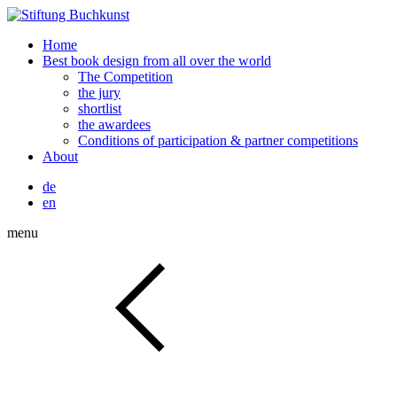
Home
Best book design from all over the world
The Competition
the jury
shortlist
the awardees
Conditions of participation & partner competitions
About
de
en
menu