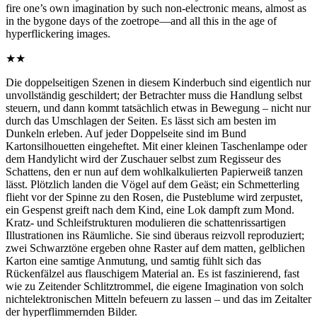
fire one’s own imagination by such non-electronic means, almost as
in the bygone days of the zoetrope—and all this in the age of
hyperflickering images.
★★
Die doppelseitigen Szenen in diesem Kinderbuch sind eigentlich nur
unvollständig geschildert; der Betrachter muss die Handlung selbst
steuern, und dann kommt tatsächlich etwas in Bewegung – nicht nur
durch das Umschlagen der Seiten. Es lässt sich am besten im
Dunkeln erleben. Auf jeder Doppelseite sind im Bund
Kartonsilhouetten eingeheftet. Mit einer kleinen Taschenlampe oder
dem Handylicht wird der Zuschauer selbst zum Regisseur des
Schattens, den er nun auf dem wohlkalkulierten Papierweiß tanzen
lässt. Plötzlich landen die Vögel auf dem Geäst; ein Schmetterling
flieht vor der Spinne zu den Rosen, die Pusteblume wird zerpustet,
ein Gespenst greift nach dem Kind, eine Lok dampft zum Mond.
Kratz- und Schleifstrukturen modulieren die schattenrissartigen
Illustrationen ins Räumliche. Sie sind überaus reizvoll reproduziert;
zwei Schwarztöne ergeben ohne Raster auf dem matten, gelblichen
Karton eine samtige Anmutung, und samtig fühlt sich das
Rückenfälzel aus flauschigem Material an. Es ist faszinierend, fast
wie zu Zeitender Schlitztrommel, die eigene Imagination von solch
nichtelektronischen Mitteln befeuern zu lassen – und das im Zeitalter
der hyperflimmernden Bilder.