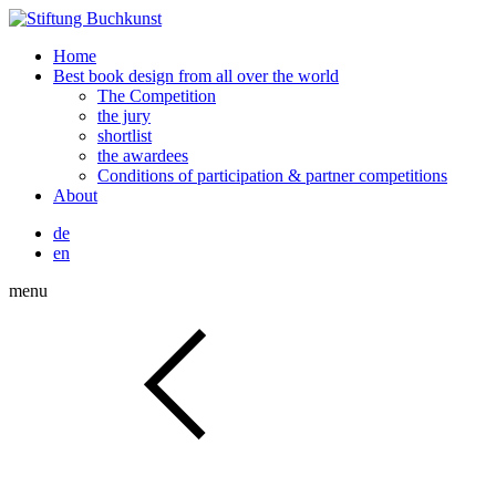
Home
Best book design from all over the world
The Competition
the jury
shortlist
the awardees
Conditions of participation & partner competitions
About
de
en
menu