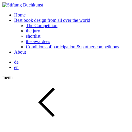
Home
Best book design from all over the world
The Competition
the jury
shortlist
the awardees
Conditions of participation & partner competitions
About
de
en
menu