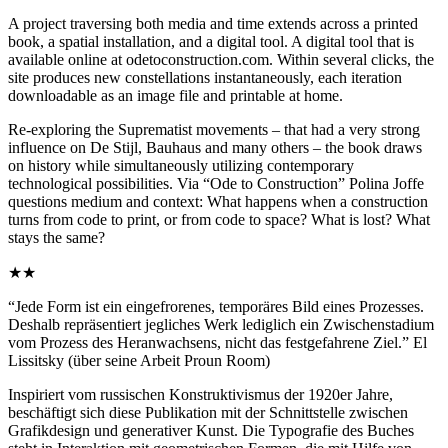
A project traversing both media and time extends across a printed
book, a spatial installation, and a digital tool. A digital tool that is
available online at odetoconstruction.com. Within several clicks, the
site produces new constellations instantaneously, each iteration
downloadable as an image file and printable at home.
Re-exploring the Suprematist movements – that had a very strong
influence on De Stijl, Bauhaus and many others – the book draws
on history while simultaneously utilizing contemporary
technological possibilities. Via “Ode to Construction” Polina Joffe
questions medium and context: What happens when a construction
turns from code to print, or from code to space? What is lost? What
stays the same?
★★
“Jede Form ist ein eingefrorenes, temporäres Bild eines Prozesses.
Deshalb repräsentiert jegliches Werk lediglich ein Zwischenstadium
vom Prozess des Heranwachsens, nicht das festgefahrene Ziel.” El
Lissitsky (über seine Arbeit Proun Room)
Inspiriert vom russischen Konstruktivismus der 1920er Jahre,
beschäftigt sich diese Publikation mit der Schnittstelle zwischen
Grafikdesign und generativer Kunst. Die Typografie des Buches