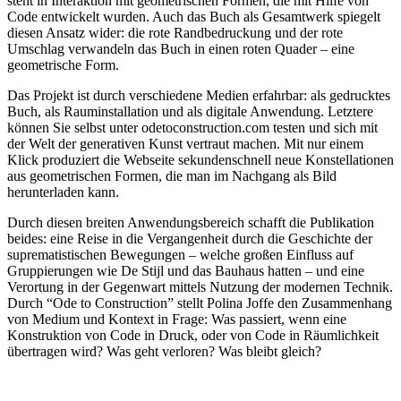
steht in Interaktion mit geometrischen Formen, die mit Hilfe von
Code entwickelt wurden. Auch das Buch als Gesamtwerk spiegelt
diesen Ansatz wider: die rote Randbedruckung und der rote
Umschlag verwandeln das Buch in einen roten Quader – eine
geometrische Form.
Das Projekt ist durch verschiedene Medien erfahrbar: als gedrucktes
Buch, als Rauminstallation und als digitale Anwendung. Letztere
können Sie selbst unter odetoconstruction.com testen und sich mit
der Welt der generativen Kunst vertraut machen. Mit nur einem
Klick produziert die Webseite sekundenschnell neue Konstellationen
aus geometrischen Formen, die man im Nachgang als Bild
herunterladen kann.
Durch diesen breiten Anwendungsbereich schafft die Publikation
beides: eine Reise in die Vergangenheit durch die Geschichte der
suprematistischen Bewegungen – welche großen Einfluss auf
Gruppierungen wie De Stijl und das Bauhaus hatten – und eine
Verortung in der Gegenwart mittels Nutzung der modernen Technik.
Durch “Ode to Construction” stellt Polina Joffe den Zusammenhang
von Medium und Kontext in Frage: Was passiert, wenn eine
Konstruktion von Code in Druck, oder von Code in Räumlichkeit
übertragen wird? Was geht verloren? Was bleibt gleich?