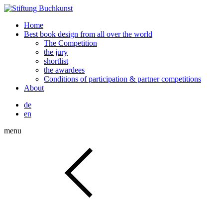
Home
Best book design from all over the world
The Competition
the jury
shortlist
the awardees
Conditions of participation & partner competitions
About
de
en
menu