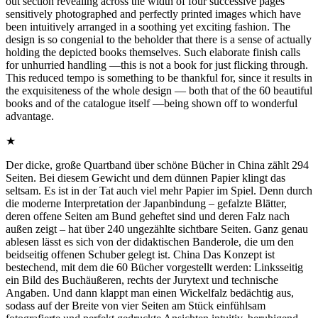
out section revealing across the width of four successive pages
sensitively photographed and perfectly printed images which have
been intuitively arranged in a soothing yet exciting fashion. The
design is so congenial to the beholder that there is a sense of actually
holding the depicted books themselves. Such elaborate finish calls
for unhurried handling —this is not a book for just flicking through.
This reduced tempo is something to be thankful for, since it results in
the exquisiteness of the whole design — both that of the 60 beautiful
books and of the catalogue itself —being shown off to wonderful
advantage.
★
Der dicke, große Quartband über schöne Bücher in China zählt 294
Seiten. Bei diesem Gewicht und dem dünnen Papier klingt das
seltsam. Es ist in der Tat auch viel mehr Papier im Spiel. Denn durch
die moderne Interpretation der Japanbindung – gefalzte Blätter,
deren offene Seiten am Bund geheftet sind und deren Falz nach
außen zeigt – hat über 240 ungezählte sichtbare Seiten. Ganz genau
ablesen lässt es sich von der didaktischen Banderole, die um den
beidseitig offenen Schuber gelegt ist. China Das Konzept ist
bestechend, mit dem die 60 Bücher vorgestellt werden: Linksseitig
ein Bild des Buchäußeren, rechts der Jurytext und technische
Angaben. Und dann klappt man einen Wickelfalz bedächtig aus,
sodass auf der Breite von vier Seiten am Stück einfühlsam