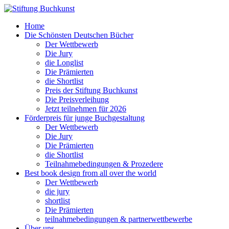
Home
Die Schönsten Deutschen Bücher
Der Wettbewerb
Die Jury
die Longlist
Die Prämierten
die Shortlist
Preis der Stiftung Buchkunst
Die Preisverleihung
Jetzt teilnehmen für 2026
Förderpreis für junge Buchgestaltung
Der Wettbewerb
Die Jury
Die Prämierten
die Shortlist
Teilnahmebedingungen & Prozedere
Best book design from all over the world
Der Wettbewerb
die jury
shortlist
Die Prämierten
teilnahmebedingungen & partnerwettbewerbe
Über uns