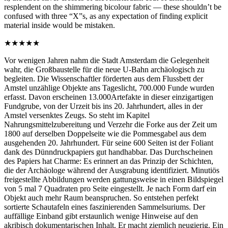
resplendent on the shimmering bicolour fabric — these shouldn’t be
confused with three “X”s, as any expectation of finding explicit
material inside would be mistaken.
★★★★★
Vor wenigen Jahren nahm die Stadt Amsterdam die Gelegenheit
wahr, die Großbaustelle für die neue U-Bahn archäologisch zu
begleiten. Die Wissenschaftler förderten aus dem Flussbett der
Amstel unzählige Objekte ans Tageslicht, 700.000 Funde wurden
erfasst. Davon erscheinen 13.000Artefakte in dieser einzigartigen
Fundgrube, von der Urzeit bis ins 20. Jahrhundert, alles in der
Amstel versenktes Zeugs. So steht im Kapitel
Nahrungsmittelzubereitung und Verzehr die Forke aus der Zeit um
1800 auf derselben Doppelseite wie die Pommesgabel aus dem
ausgehenden 20. Jahrhundert. Für seine 600 Seiten ist der Foliant
dank des Dünndruckpapiers gut handhabbar. Das Durchscheinen
des Papiers hat Charme: Es erinnert an das Prinzip der Schichten,
die der Archäologe während der Ausgrabung identifiziert. Minutiös
freigestellte Abbildungen werden gattungsweise in einen Bildspiegel
von 5 mal 7 Quadraten pro Seite eingestellt. Je nach Form darf ein
Objekt auch mehr Raum beanspruchen. So entstehen perfekt
sortierte Schautafeln eines faszinierenden Sammelsuriums. Der
auffällige Einband gibt erstaunlich wenige Hinweise auf den
akribisch dokumentarischen Inhalt. Er macht ziemlich neugierig. Ein