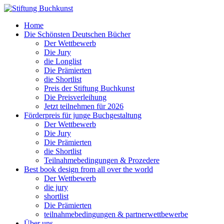
Home
Die Schönsten Deutschen Bücher
Der Wettbewerb
Die Jury
die Longlist
Die Prämierten
die Shortlist
Preis der Stiftung Buchkunst
Die Preisverleihung
Jetzt teilnehmen für 2026
Förderpreis für junge Buchgestaltung
Der Wettbewerb
Die Jury
Die Prämierten
die Shortlist
Teilnahmebedingungen & Prozedere
Best book design from all over the world
Der Wettbewerb
die jury
shortlist
Die Prämierten
teilnahmebedingungen & partnerwettbewerbe
Über uns