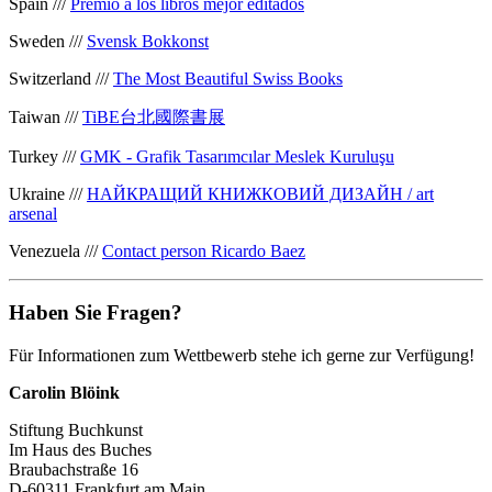
Spain ///
Premio a los libros mejor editados
Sweden ///
Svensk Bokkonst
Switzerland ///
The Most Beautiful Swiss Books
Taiwan ///
TiBE台北國際書展
Turkey ///
GMK - Grafik Tasarımcılar Meslek Kuruluşu
Ukraine ///
НАЙКРАЩИЙ КНИЖКОВИЙ ДИЗАЙН / art
arsenal
Venezuela ///
Contact person Ricardo Baez
Haben Sie Fragen?
Für Informationen zum Wettbewerb stehe ich gerne zur Verfügung!
Carolin Blöink
Stiftung Buchkunst
Im Haus des Buches
Braubachstraße 16
D-60311 Frankfurt am Main