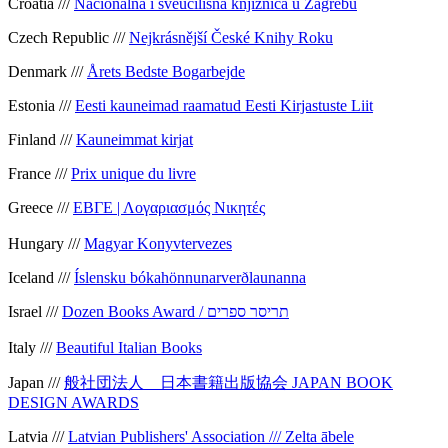
Croatia ///
Nacionalna i sveučilišna knjižnica u Zagrebu
Czech Republic ///
Nejkrásnější České Knihy Roku
Denmark ///
Årets Bedste Bogarbejde
Estonia ///
Eesti kauneimad raamatud
Eesti Kirjastuste Liit
Finland ///
Kauneimmat kirjat
France ///
Prix unique du livre
Greece ///
ΕΒΓΕ | Λογαριασμός Νικητές
Hungary ///
Magyar Konyvtervezes
Iceland ///
Íslensku bókahönnunarverðlaunanna
Israel ///
Dozen Books Award / תריסר ספרים
Italy ///
Beautiful Italian Books
Japan ///
般社団法人 日本書籍出版協会 JAPAN BOOK
DESIGN AWARDS
Latvia ///
Latvian Publishers' Association /// Zelta ābele