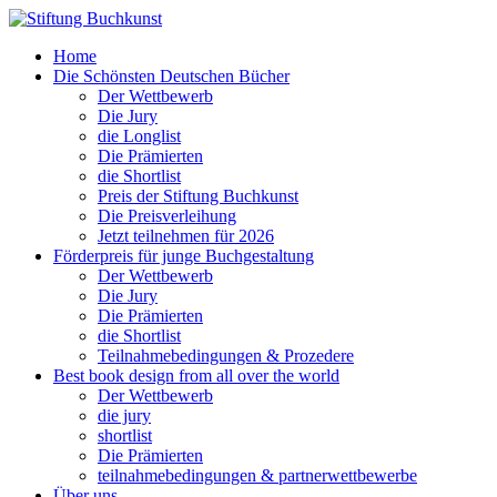
Home
Die Schönsten Deutschen Bücher
Der Wettbewerb
Die Jury
die Longlist
Die Prämierten
die Shortlist
Preis der Stiftung Buchkunst
Die Preisverleihung
Jetzt teilnehmen für 2026
Förderpreis für junge Buchgestaltung
Der Wettbewerb
Die Jury
Die Prämierten
die Shortlist
Teilnahmebedingungen & Prozedere
Best book design from all over the world
Der Wettbewerb
die jury
shortlist
Die Prämierten
teilnahmebedingungen & partnerwettbewerbe
Über uns