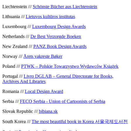
Liechtenstein ///
Schönste Bücher aus Liechtenstein
Lithuania ///
Lietuvos kultūros institutas
Luxembourg ///
Luxembourg Design Awards
Netherlands ///
De Best Verzorgde Boeken
New Zealand ///
PANZ Book Design Awards
Norway ///
Årets vakreste Bøker
Poland ///
PTWK – Polskie Towarzystwo Wydawców Książek
Portugal ///
Livro DGLAB – General Directorate for Books,
Archives And Libraries
Romania ///
Local Design Award
Serbia ///
FECO Serbia - Union of Cartoonists of Serbia
Slovak Republic ///
bibiana.sk
South Korea ///
The most beautiful book in Korea 서울국제도서전