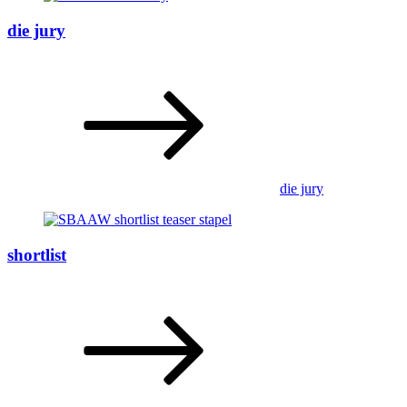
die jury
die jury
shortlist