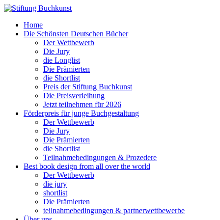
Home
Die Schönsten Deutschen Bücher
Der Wettbewerb
Die Jury
die Longlist
Die Prämierten
die Shortlist
Preis der Stiftung Buchkunst
Die Preisverleihung
Jetzt teilnehmen für 2026
Förderpreis für junge Buchgestaltung
Der Wettbewerb
Die Jury
Die Prämierten
die Shortlist
Teilnahmebedingungen & Prozedere
Best book design from all over the world
Der Wettbewerb
die jury
shortlist
Die Prämierten
teilnahmebedingungen & partnerwettbewerbe
Über uns