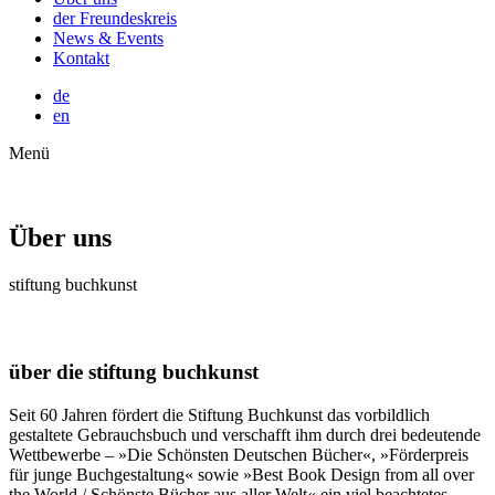
der Freundeskreis
News & Events
Kontakt
de
en
Menü
Über uns
stiftung buchkunst
über die stiftung buchkunst
Seit 60 Jahren fördert die Stiftung Buchkunst das vorbildlich
gestaltete Gebrauchsbuch und verschafft ihm durch drei bedeutende
Wettbewerbe – »Die Schönsten Deutschen Bücher«, »Förderpreis
für junge Buchgestaltung« sowie »Best Book Design from all over
the World / Schönste Bücher aus aller Welt« ein viel beachtetes